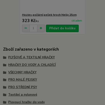
Hozies požární pešek hroch Nelly 25cm
323 Kč
skladem
/
ks
Přidat do košíku
Zboží zařazeno v kategoriích
PLYŠOVÉ A TEXTILNÍ HRAČKY
HRAČKY DO VODY A CHLADÍCÍ
VŠECHNY HRAČKY
PRO MALÉ PEJSKY
PRO STŘEDNÍ PSY
Textilní a nylonové
Plovoucí hračky do vody