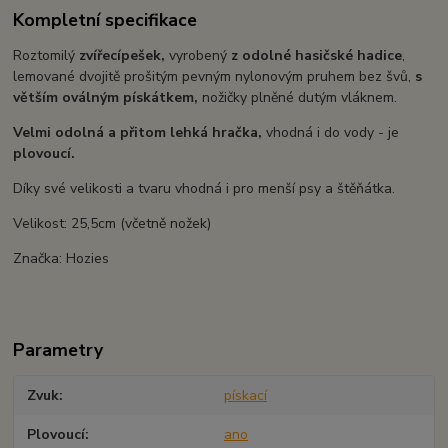
Kompletní specifikace
Roztomilý
zvířecí
pešek,
vyrobený
z odolné hasičské hadice
,
lemované dvojitě prošitým pevným nylonovým pruhem bez švů,
s
větším oválným pískátkem,
nožičky plněné dutým vláknem.
Velmi odolná a přitom lehká hračka,
vhodná i do vody - je
plovoucí.
Díky své velikosti a tvaru vhodná i pro menší psy a štěňátka.
Velikost: 25,5cm (včetně nožek)
Značka: Hozies
Parametry
Zvuk
pískací
Plovoucí
ano