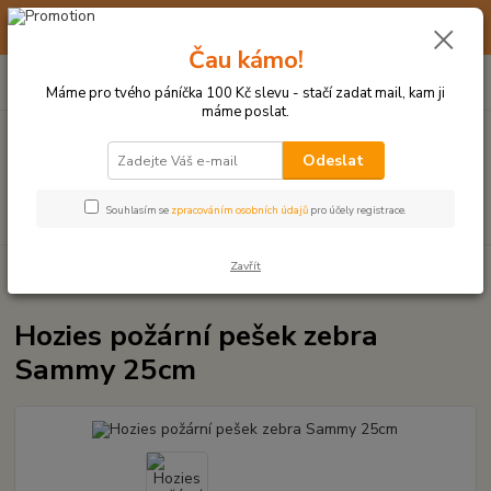
☀️ 10. - 14. SRPNA 2026 MÁME DOVOLENOU ☀️ OBJEDNÁVKY
BUDOU VYŘIZOVÁNY OD 17. 8.
Čau kámo!
0
ks
(+420) 723 770 310
CZK
za
0 Kč
po–pá: 9–17 hod.
Máme pro tvého páníčka 100 Kč slevu - stačí zadat mail, kam ji
máme poslat.
Menu
Odeslat
Hledat
Souhlasím se
zpracováním osobních údajů
pro účely registrace.
Zavřít
Úvod
PLYŠOVÉ A TEXTILNÍ HRAČKY
Hozies požární pešek zebra
Sammy 25cm
Hozies požární pešek zebra
Sammy 25cm