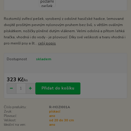
Roztomilý zvířecí pešek, vyrobený z odolné hasičské hadice, lemované
dvojitě prošitým pevným nylonovým pruhem bez švů, s větším oválným
pískátkem, nožičky plněné dutým vláknem. Velmi odolná a přitom lehká
hračka, vhodná i do vody - je plovoucí. Díky své velikosti a tvaru vhodná i
pro menší psy a št...
celý popis
Dostupnost
skladem
323 Kč
/
ks
Přidat do košíku
Číslo produktu:
R-HOZI001A
Zvuk:
pískací
Plovoucí:
ano
Velikost:
od 20 do 30 cm
Ideální na ven:
ano