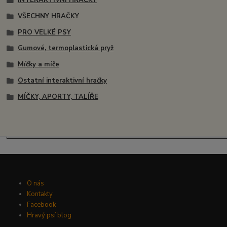
INTERAKTIVNÍ HRAČKY
VŠECHNY HRAČKY
PRO VELKÉ PSY
Gumové, termoplastická pryž
Míčky a míče
Ostatní interaktivní hračky
MÍČKY, APORTY, TALÍŘE
O nás
Kontakty
Facebook
Hravý psí blog