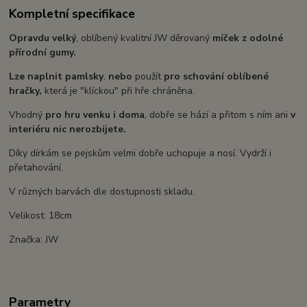
Kompletní specifikace
Opravdu velký
, oblíbený kvalitní JW děrovaný
míček z odolné
přírodní gumy.
Lze naplnit pamlsky
,
nebo
použít
pro schování oblíbené
hračky,
která je "klíckou" při hře chráněna.
Vhodný
pro hru venku i doma
, dobře se hází a přitom s ním ani
v
interiéru nic nerozbijete.
Díky dírkám se pejskům velmi dobře uchopuje a nosí. Vydrží i
přetahování.
V různých barvách dle dostupnosti skladu.
Velikost: 18cm
Značka: JW
Parametry