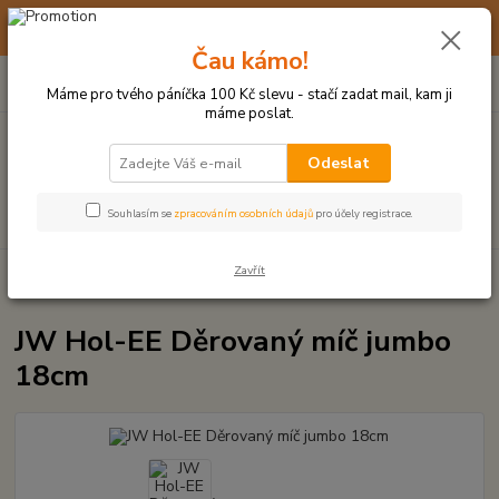
☀️ 10. - 14. SRPNA 2026 MÁME DOVOLENOU ☀️ OBJEDNÁVKY
BUDOU VYŘIZOVÁNY OD 17. 8.
Čau kámo!
0
ks
(+420) 723 770 310
CZK
za
0 Kč
po–pá: 9–17 hod.
Máme pro tvého páníčka 100 Kč slevu - stačí zadat mail, kam ji
máme poslat.
Menu
Odeslat
Hledat
Souhlasím se
zpracováním osobních údajů
pro účely registrace.
Zavřít
Úvod
MÍČKY, APORTY, TALÍŘE, HÁZEČE
JW Hol-EE Děrovaný míč
jumbo 18cm
JW Hol-EE Děrovaný míč jumbo
18cm