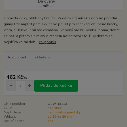
Opravdu velký, oblíbený kvalitní JW děrovaný míček z odolné přírodní
gumy. Lze naplnit pamlsky, nebo použít pro schování oblíbené hračky,
která je "klíckou" při hře chráněna. Vhodný pro hru venku i doma, dobře
se hází a přitom s ním ani v interiéru nic nerozbijete. Díky dírkám se
pejskům velmi dob...
celý popis
Dostupnost
skladem
462 Kč
/
ks
Přidat do košíku
Číslo produktu:
C-JW-43113
Zvuk:
nepískací
Naplnitelné:
naplnitelné pamlsky
Velikost:
od 10 do 20 cm
Ideální na ven:
ano