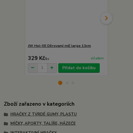
JW Hol-EE Děrovaný míč large 13cm
JW Hol-EE F
(20cm)
329 Kč
379 Kč
skladem
/
ks
/
ks
Přidat do košíku
Zboží zařazeno v kategoriích
HRAČKY Z TVRDÉ GUMY, PLASTU
MÍČKY, APORTY, TALÍŘE, HÁZEČE