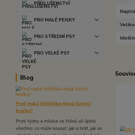
PŘÍSLUŠENSTVÍ
Napln
PRO MALÉ PEJSKY
Veliko
PRO STŘEDNÍ PSY
Ideáln
PRO VELKÉ PSY
Souvise
Blog
Proč malá štěňátka milují šustící
hračky?
První týdny a měsíce se štěně učí úplně
všechno: co může kousat, jak si hrát, jak se