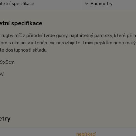
etní specifikace
Parametry
tní specifikace
rugby míč z přírodní tvrdé gumy, naplnitelný pamlsky, které při 
itom s ním ani v interiéru nic nerozbijete. I mini pejskům nebo m
le dostupnosti skladu.
: 9x5cm
JW
etry
nepískací