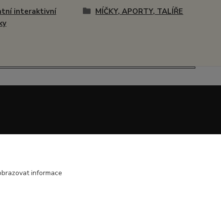
tní interaktivní
MÍČKY, APORTY, TALÍŘE
ky
obrazovat informace