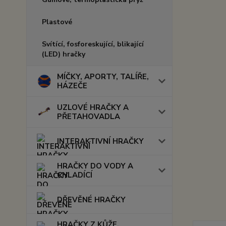
Plastové
Svítící, fosforeskující, blikající
(LED) hračky
MÍČKY, APORTY, TALÍŘE,
HÁZEČE
UZLOVÉ HRAČKY A
PŘETAHOVADLA
INTERAKTIVNÍ HRAČKY
HRAČKY DO VODY A
CHLADÍCÍ
DŘEVĚNÉ HRAČKY
HRAČKY Z KŮŽE,