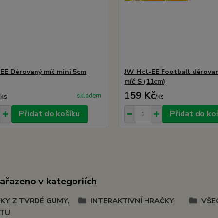
EE Děrovaný míč mini 5cm
JW Hol-EE Football děrova
míč S (11cm)
159 Kč
skladem
/
ks
/
ks
Přidat do košíku
Přidat do ko
zařazeno v kategoriích
KY Z TVRDÉ GUMY,
INTERAKTIVNÍ HRAČKY
VŠE
STU