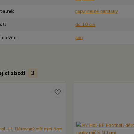
itelné
naplnitelné pamlsky
st
do 10 cm
í na ven
ano
jící zboží
3