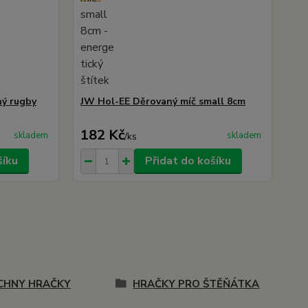
ný rugby
JW Hol-EE Děrovaný míč small 8cm
182 Kč
skladem
skladem
/
ks
šíku
Přidat do košíku
CHNY HRAČKY
HRAČKY PRO ŠTĚŇÁTKA