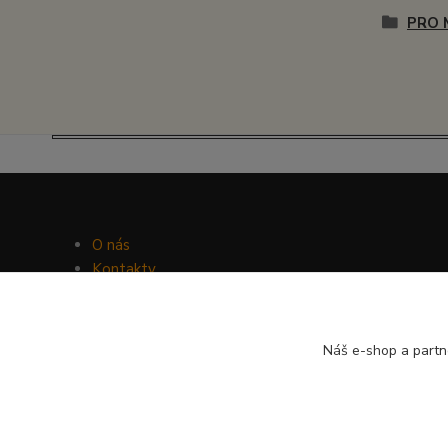
PRO 
O nás
Kontakty
Facebook
Hravý psí blog
Náš e-shop a partn