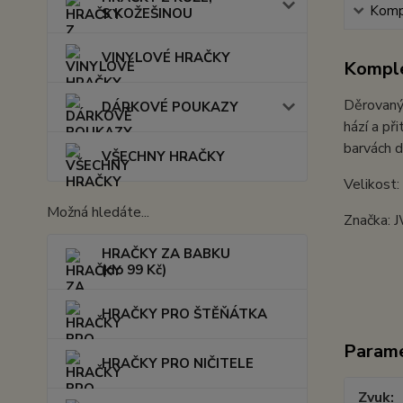
Kompl
S KOŽEŠINOU
VINYLOVÉ HRAČKY
Komple
Děrovaný 
DÁRKOVÉ POUKAZY
hází a př
barvách d
VŠECHNY HRAČKY
Velikost
Možná hledáte...
Značka: 
HRAČKY ZA BABKU
(do 99 Kč)
HRAČKY PRO ŠTĚŇÁTKA
Param
HRAČKY PRO NIČITELE
Zvuk