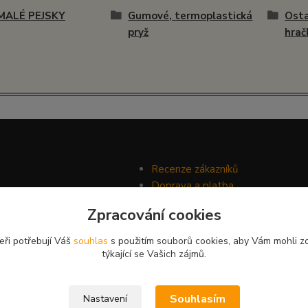
MALÉ PEJSKY
Gumové, termoplastická
Osta
pryž
hrač
Recenze zákazníků
Doprava a platba
Ochrana soukromí
Zpracování cookies
Obchodní podmínky
eři potřebují Váš
souhlas
s použitím souborů cookies, aby Vám mohli z
týkající se Vašich zájmů.
Souhlasím
Nastavení