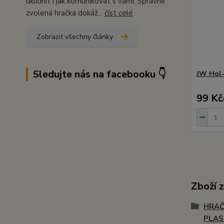
uklidnit i jak komunikovat s vámi. Správně
zvolená hračka dokáž...
číst celé
Zobrazit všechny články
Sledujte nás na facebooku 👇
JW Hol-
99 Kč
Zboží 
HRAČ
PLA