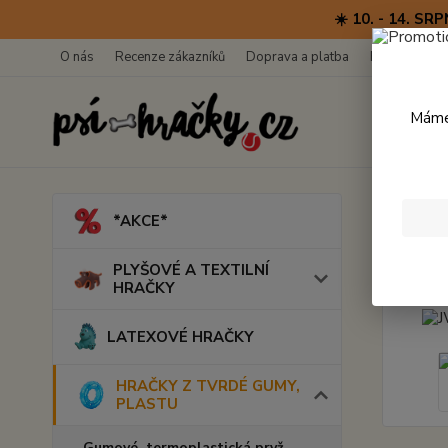
☀️ 10. - 14. 
O nás
Recenze zákazníků
Doprava a platba
Kontakty
Máme 
Úvod
*AKCE*
JW H
PLYŠOVÉ A TEXTILNÍ
HRAČKY
LATEXOVÉ HRAČKY
HRAČKY Z TVRDÉ GUMY,
PLASTU
Gumové, termoplastická pryž