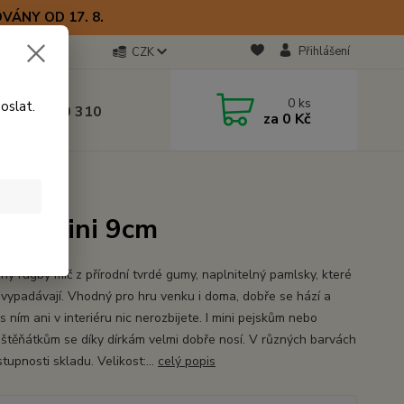
VÁNY OD 17. 8.
Přihlášení
CZK
otline
0
ks
oslat.
0) 723 770 310
za
0 Kč
 9–17 hod.
míč mini 9cm
míč mini 9cm
ný rugby míč z přírodní tvrdé gumy, naplnitelný pamlsky, které
e vypadávají. Vhodný pro hru venku i doma, dobře se hází a
s ním ani v interiéru nic nerozbijete. I mini pejskům nebo
štěňátkům se díky dírkám velmi dobře nosí. V různých barvách
tupnosti skladu. Velikost:...
celý popis