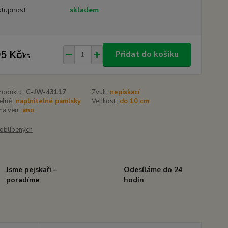
tupnost
skladem
5 Kč
Přidat do košíku
/
ks
roduktu:
C-JW-43117
Zvuk:
nepískací
elné:
naplnitelné pamlsky
Velikost:
do 10 cm
 na ven:
ano
oblíbených
Jsme pejskaři –
Odesíláme do 24
poradíme
hodin