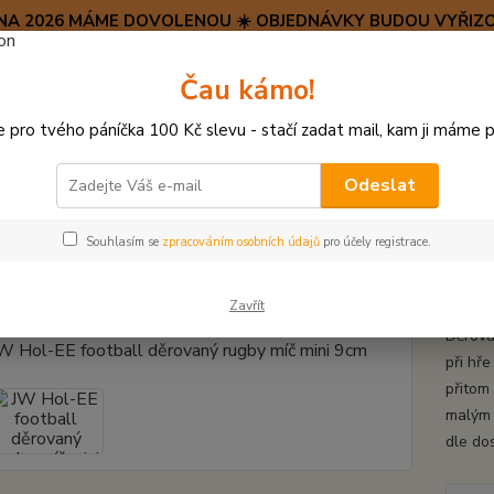
SRPNA 2026 MÁME DOVOLENOU ☀️ OBJEDNÁVKY BUDOU VYŘIZO
Hravý psí blog 🐶
Čau kámo!
HAF H
pro tvého páníčka 100 Kč slevu - stačí zadat mail, kam ji máme p
Hledat
(+42
po–pá:
Odeslat
HRAČKY Z TVRDÉ GUMY, PLASTU
JW Hol-EE football děrovaný rugby 
Souhlasím se
zpracováním osobních údajů
pro účely registrace.
ol-EE football děrovaný rugby 
Zavřít
Děrova
při hř
přitom 
malým 
dle dos