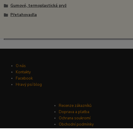
Gumové, termoplastická pryž
Přetahovadla
O nás
Kontakty
Facebook
Hravý psí blog
Recenze zákazníků
Doprava a platba
Ochrana soukromí
Obchodní podmínky