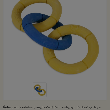
Řetěz z extra odolné gumy, tvořený třemi kruhy, vydrží i divočejší hry a