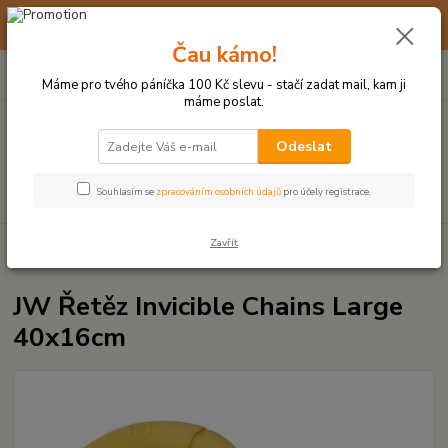
☀️ 10. - 14. SRPNA 2026 MÁME DOVOLENOU ☀️ OBJEDNÁVKY
BUDOU VYŘIZOVÁNY OD 17. 8.
Čau kámo!
0
ks
(+420) 723 770 310
CZK
za
0 Kč
po–pá: 9–17 hod.
Máme pro tvého páníčka 100 Kč slevu - stačí zadat mail, kam ji
máme poslat.
Menu
Odeslat
Hledat
Souhlasím se
zpracováním osobních údajů
pro účely registrace.
Zavřít
Úvod
HRAČKY Z TVRDÉ GUMY, PLASTU
JW Řetěz Invicible Chains
Large 40x16cm
JW Řetěz Invicible Chains Large
40x16cm