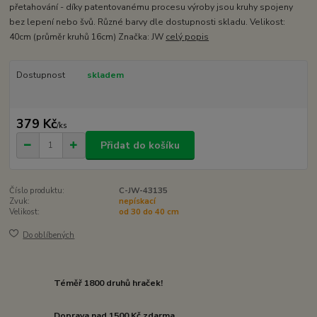
přetahování - díky patentovanému procesu výroby jsou kruhy spojeny
bez lepení nebo švů. Různé barvy dle dostupnosti skladu. Velikost:
40cm (průměr kruhů 16cm) Značka: JW
celý popis
Dostupnost
skladem
379 Kč
/
ks
Přidat do košíku
Číslo produktu:
C-JW-43135
Zvuk:
nepískací
Velikost:
od 30 do 40 cm
Do oblíbených
Téměř 1800 druhů hraček!
Doprava nad 1500 Kč zdarma