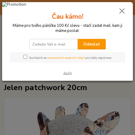
☀️ 10. - 14. SRPNA 2026 MÁME DOVOLENOU ☀️ OBJEDNÁVKY
BUDOU VYŘIZOVÁNY OD 17. 8.
Čau kámo!
0
ks
(+420) 723 770 310
CZK
za
0 Kč
po–pá: 9–17 hod.
Máme pro tvého páníčka 100 Kč slevu - stačí zadat mail, kam ji
máme poslat.
Menu
Odeslat
Hledat
Souhlasím se
zpracováním osobních údajů
pro účely registrace.
Zavřít
Úvod
PLYŠOVÉ A TEXTILNÍ HRAČKY
Jelen patchwork 20cm
Jelen patchwork 20cm