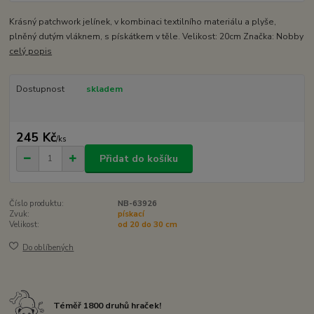
Krásný patchwork jelínek, v kombinaci textilního materiálu a plyše,
plněný dutým vláknem, s pískátkem v těle. Velikost: 20cm Značka: Nobby
celý popis
Dostupnost
skladem
245 Kč
/
ks
Přidat do košíku
Číslo produktu:
NB-63926
Zvuk:
pískací
Velikost:
od 20 do 30 cm
Do oblíbených
Téměř 1800 druhů hraček!