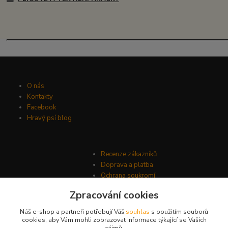
O nás
Kontakty
Facebook
Hravý psí blog
Recenze zákazníků
Doprava a platba
Ochrana soukromí
Obchodní podmínky
Zpracování cookies
Náš e-shop a partneři potřebují Váš
souhlas
s použitím souborů
cookies, aby Vám mohli zobrazovat informace týkající se Vašich