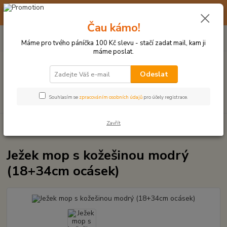
☀️ 10. - 14. SRPNA 2026 MÁME DOVOLENOU ☀️ OBJEDNÁVKY
BUDOU VYŘIZOVÁNY OD 17. 8.
Čau kámo!
0
ks
(+420) 723 770 310
CZK
za
0 Kč
po–pá: 9–17 hod.
Máme pro tvého páníčka 100 Kč slevu - stačí zadat mail, kam ji
máme poslat.
Menu
Odeslat
Hledat
Souhlasím se
zpracováním osobních údajů
pro účely registrace.
Zavřít
Úvod
PLYŠOVÉ A TEXTILNÍ HRAČKY
Ježek mop s kožešinou modrý
(18+34cm ocásek)
Ježek mop s kožešinou modrý
(18+34cm ocásek)