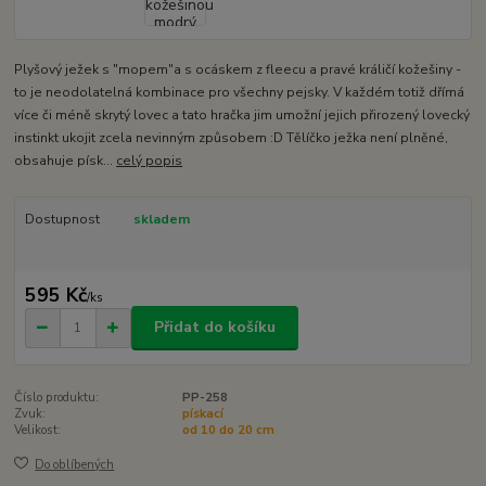
Plyšový ježek s "mopem"a s ocáskem z fleecu a pravé králičí kožešiny -
to je neodolatelná kombinace pro všechny pejsky. V každém totiž dřímá
více či méně skrytý lovec a tato hračka jim umožní jejich přirozený lovecký
instinkt ukojit zcela nevinným způsobem :D Tělíčko ježka není plněné,
obsahuje písk...
celý popis
Dostupnost
skladem
595 Kč
/
ks
Přidat do košíku
Číslo produktu:
PP-258
Zvuk:
pískací
Velikost:
od 10 do 20 cm
Do oblíbených