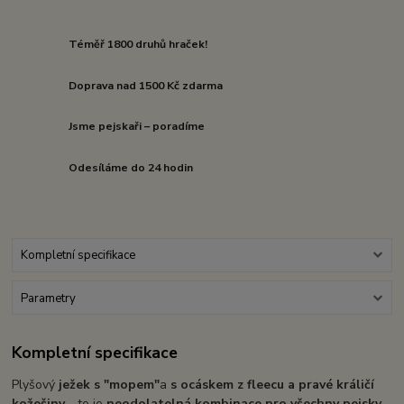
Téměř 1800 druhů hraček!
Doprava nad 1500 Kč zdarma
Jsme pejskaři – poradíme
Odesíláme do 24 hodin
Kompletní specifikace
Parametry
Kompletní specifikace
Plyšový
ježek s "mopem"
a
s ocáskem z fleecu a pravé králičí
kožešiny
- to je
neodolatelná kombinace pro všechny pejsky
.