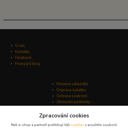
O nás
Kontakty
Facebook
Hravý psí blog
Recenze zákazníků
Doprava a platba
Ochrana soukromí
Obchodní podmínky
Zpracování cookies
Náš e-shop a partneři potřebují Váš
souhlas
s použitím souborů