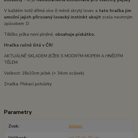
V každém totiž dřímá více či méně skrytý lovec a
tato hračka jim
umožní jejich přirozený lovecký instinkt ukojit
zcela nevinným
způsobem :D
Tělíčko ježka není plněné,
obsahuje pískátko.
Hračka ručně šitá v ČR!
AKTUÁLNĚ SKLADEM JEŽEK S MODRÝM MOPEM A HNĚDÝM
TĚLEM.
Velikost: 18x10cm ježek (+ 34cm ocásek)
Značka: Pískací potvůrky
Parametry
Zvuk
pískací
Velikost
od 10 do 20 cm