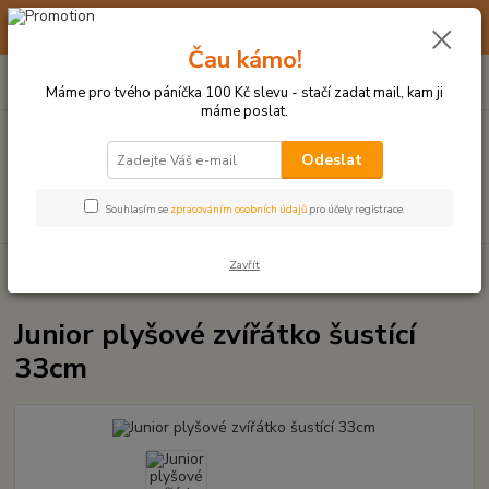
☀️ 10. - 14. SRPNA 2026 MÁME DOVOLENOU ☀️ OBJEDNÁVKY
BUDOU VYŘIZOVÁNY OD 17. 8.
Čau kámo!
0
ks
(+420) 723 770 310
CZK
za
0 Kč
po–pá: 9–17 hod.
Máme pro tvého páníčka 100 Kč slevu - stačí zadat mail, kam ji
máme poslat.
Menu
Odeslat
Hledat
Souhlasím se
zpracováním osobních údajů
pro účely registrace.
Zavřít
Úvod
PLYŠOVÉ A TEXTILNÍ HRAČKY
Junior plyšové zvířátko šustící
33cm
Junior plyšové zvířátko šustící
33cm