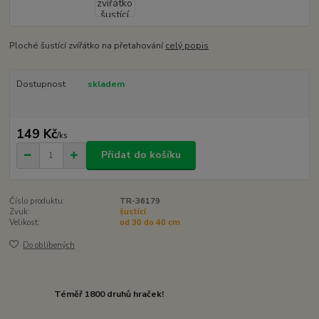
Ploché šustící zvířátko na přetahování
celý popis
Dostupnost
skladem
149 Kč
/
ks
Přidat do košíku
Číslo produktu:
TR-36179
Zvuk:
šustící
Velikost:
od 30 do 40 cm
Do oblíbených
Téměř 1800 druhů hraček!