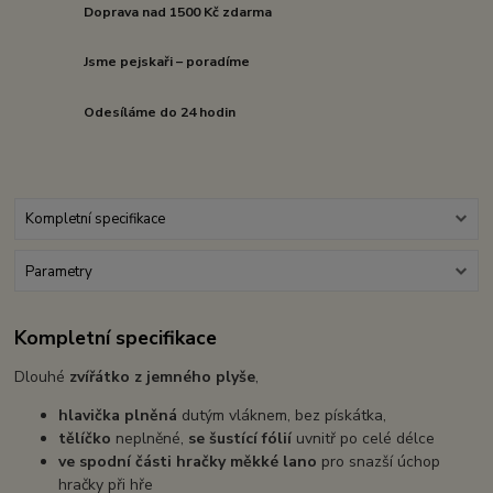
Doprava nad 1500 Kč zdarma
Jsme pejskaři – poradíme
Odesíláme do 24 hodin
Kompletní specifikace
Parametry
Kompletní specifikace
Dlouhé
zvířátko z jemného plyše
,
hlavička plněná
dutým vláknem, bez pískátka,
tělíčko
neplněné,
se šustící fólií
uvnitř po celé délce
ve spodní části hračky měkké lano
pro snazší úchop
hračky při hře