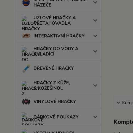
HÁZEČE
UZLOVÉ HRAČKY A
PŘETAHOVADLA
INTERAKTIVNÍ HRAČKY
HRAČKY DO VODY A
CHLADÍCÍ
DŘEVĚNÉ HRAČKY
HRAČKY Z KŮŽE,
S KOŽEŠINOU
VINYLOVÉ HRAČKY
Kompl
DÁRKOVÉ POUKAZY
Komple