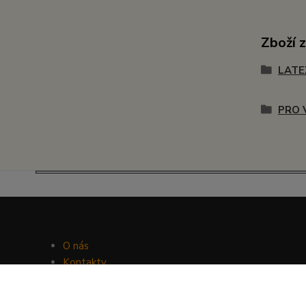
Zboží 
LATE
PRO 
O nás
Kontakty
Facebook
Hravý psí blog