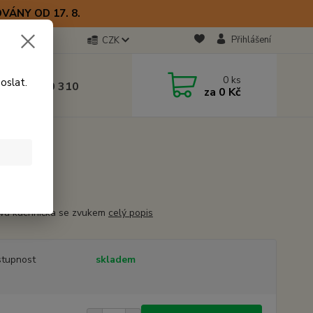
VÁNY OD 17. 8.
Přihlášení
CZK
otline
0
ks
oslat.
0) 723 770 310
za
0 Kč
 9–17 hod.
vá kachnička se zvukem
celý popis
tupnost
skladem