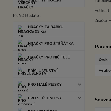
VŠECHNY HRAČKY
Latexová
Velikost
Možná hledáte...
Značka: 
HRAČKY ZA BABKU
(do 99 Kč)
HRAČKY PRO ŠTĚŇÁTKA
Param
HRAČKY PRO NIČITELE
Zvuk
Veliko
PŘÍSLUŠENSTVÍ
PRO MALÉ PEJSKY
PRO STŘEDNÍ PSY
Souvise