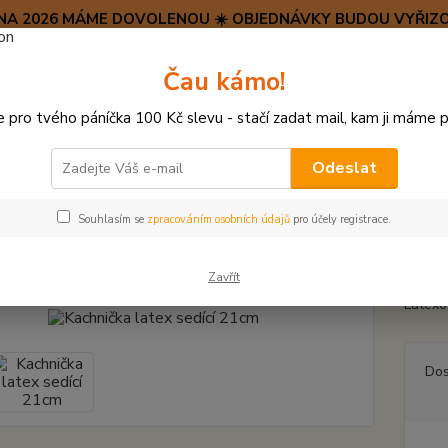
SRPNA 2026 MÁME DOVOLENOU ☀️ OBJEDNÁVKY BUDOU VYŘIZO
Hravý psí blog 🐶
Čau kámo!
HAF H
pro tvého páníčka 100 Kč slevu - stačí zadat mail, kam ji máme p
Hledat
(+42
po–pá:
Odeslat
LATEXOVÉ HRAČKY
Kachnička latex sedící 21cm
Souhlasím se
zpracováním osobních údajů
pro účely registrace.
nička latex sedící 21cm
Zavřít
Latexo
Dos