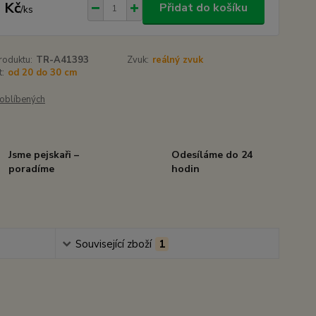
 Kč
Přidat do košíku
/
ks
roduktu:
TR-A41393
Zvuk:
reálný zvuk
t:
od 20 do 30 cm
oblíbených
Jsme pejskaři –
Odesíláme do 24
poradíme
hodin
Související zboží
1