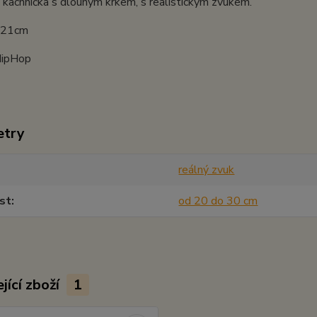
 kachnička s dlouhým krkem, s realistickým zvukem.
: 21cm
HipHop
etry
reálný zvuk
st
od 20 do 30 cm
jící zboží
1