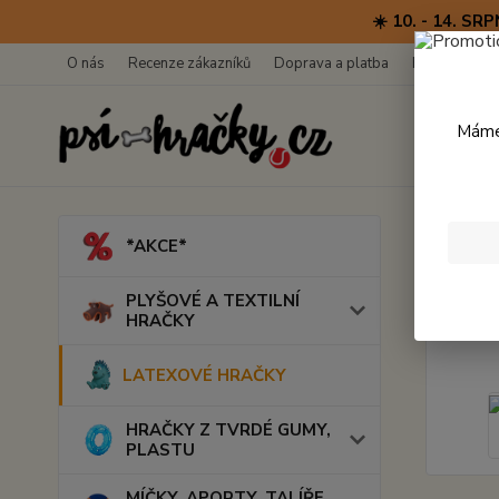
☀️ 10. - 14. 
O nás
Recenze zákazníků
Doprava a platba
Kontakty
Máme 
Úvod
*AKCE*
Kach
PLYŠOVÉ A TEXTILNÍ
HRAČKY
LATEXOVÉ HRAČKY
HRAČKY Z TVRDÉ GUMY,
PLASTU
MÍČKY, APORTY, TALÍŘE,