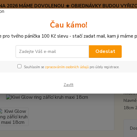
SRPNA 2026 MÁME DOVOLENOU ☀️ OBJEDNÁVKY BUDOU VYŘIZO
Hravý psí blog 🐶
Čau kámo!
HAF H
pro tvého páníčka 100 Kč slevu - stačí zadat mail, kam ji máme p
Hledat
(+42
po–pá:
Odeslat
HRAČKY Z TVRDÉ GUMY, PLASTU
Kiwi Glow ring zářící kruh maxi 18cm
Souhlasím se
zpracováním osobních údajů
pro účely registrace.
 Glow ring zářící kruh maxi 18c
Zavřít
Kvalitn
hlavně 
18cm Z
Dos