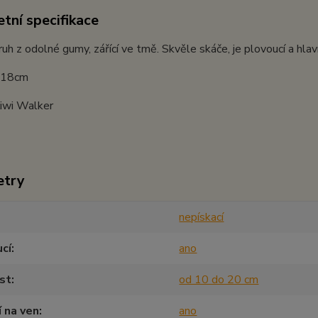
tní specifikace
kruh z odolné gumy, zářící ve tmě. Skvěle skáče, je plovoucí a hl
: 18cm
Kiwi Walker
etry
nepískací
cí
ano
st
od 10 do 20 cm
í na ven
ano