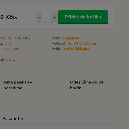
9 Kč
Přidat do košíku
/
ks
roduktu:
K-00502
Zvuk:
nepískací
í:
ano
Velikost:
od 10 do 20 cm
 na ven:
ano
Svítící:
svítící/blikající
oblíbených
Jsme pejskaři –
Odesíláme do 24
poradíme
hodin
Parametry