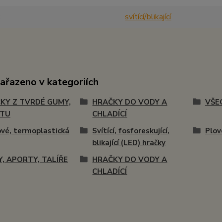
svítící/blikající
zařazeno v kategoriích
KY Z TVRDÉ GUMY,
HRAČKY DO VODY A
VŠE
STU
CHLADÍCÍ
vé, termoplastická
Svítící, fosforeskující,
Plov
blikající (LED) hračky
Y, APORTY, TALÍŘE
HRAČKY DO VODY A
CHLADÍCÍ