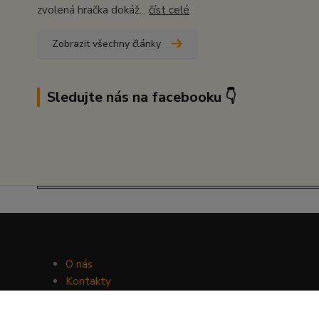
zvolená hračka dokáž...
číst celé
Zobrazit všechny články
Sledujte nás na facebooku 👇
O nás
Kontakty
Facebook
Hravý psí blog