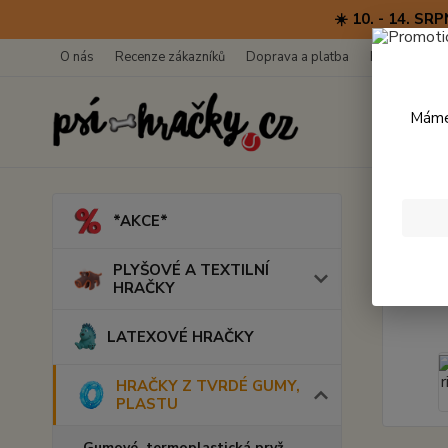
☀️ 10. - 14. 
O nás
Recenze zákazníků
Doprava a platba
Kontakty
Máme 
Úvod
*AKCE*
Kiwi
PLYŠOVÉ A TEXTILNÍ
HRAČKY
LATEXOVÉ HRAČKY
HRAČKY Z TVRDÉ GUMY,
PLASTU
Gumové, termoplastická pryž