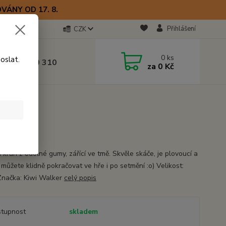
VÁNY OD 17. 8.
Přihlášení
CZK
otline
0
ks
oslat.
0) 723 770 310
za
0 Kč
 9–17 hod.
m
í kruh z odolné gumy, zářící ve tmě. Skvěle skáče, je plovoucí a
můžete klidně pokračovat ve hře i po setmění :o) Velikost:
načka: Kiwi Walker
celý popis
tupnost
skladem