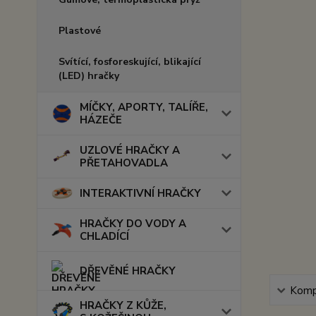
Plastové
Svítící, fosforeskující, blikající
(LED) hračky
MÍČKY, APORTY, TALÍŘE,
HÁZEČE
UZLOVÉ HRAČKY A
PŘETAHOVADLA
INTERAKTIVNÍ HRAČKY
HRAČKY DO VODY A
CHLADÍCÍ
DŘEVĚNÉ HRAČKY
Kompl
HRAČKY Z KŮŽE,