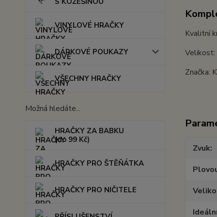
S KOŽEŠINOU
Komple
VINYLOVÉ HRAČKY
Kvalitní 
DÁRKOVÉ POUKAZY
Velikost
Značka: 
VŠECHNY HRAČKY
Možná hledáte...
Param
HRAČKY ZA BABKU
(do 99 Kč)
Zvuk
HRAČKY PRO ŠTĚŇÁTKA
Plovou
HRAČKY PRO NIČITELE
Veliko
Ideáln
PŘÍSLUŠENSTVÍ