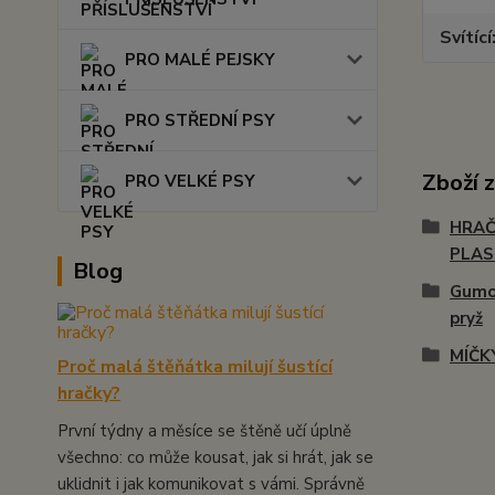
Svítící
PRO MALÉ PEJSKY
PRO STŘEDNÍ PSY
Zboží 
PRO VELKÉ PSY
HRAČ
PLA
Blog
Gumo
pryž
MÍČK
Proč malá štěňátka milují šustící
hračky?
První týdny a měsíce se štěně učí úplně
všechno: co může kousat, jak si hrát, jak se
uklidnit i jak komunikovat s vámi. Správně