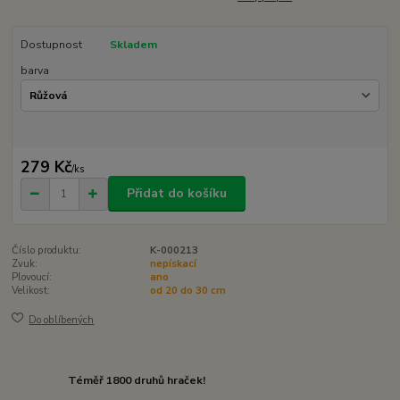
Dostupnost
Skladem
barva
279 Kč
/
ks
Přidat do košíku
Číslo produktu:
K-000213
Zvuk:
nepískací
Plovoucí:
ano
Velikost:
od 20 do 30 cm
Do oblíbených
Téměř 1800 druhů hraček!