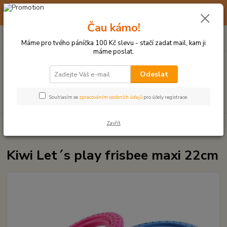
☀️ 10. - 14. SRPNA 2026 MÁME DOVOLENOU ☀️ OBJEDNÁVKY
BUDOU VYŘIZOVÁNY OD 17. 8.
Čau kámo!
0
ks
(+420) 723 770 310
CZK
za
0 Kč
po–pá: 9–17 hod.
Máme pro tvého páníčka 100 Kč slevu - stačí zadat mail, kam ji
máme poslat.
Menu
Odeslat
Hledat
Souhlasím se
zpracováním osobních údajů
pro účely registrace.
Zavřít
Úvod
MÍČKY, APORTY, TALÍŘE, HÁZEČE
Kiwi Let´s play frisbee maxi
22cm
Kiwi Let´s play frisbee maxi 22cm