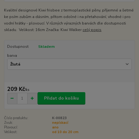
Kvalitní designové Kiwi frisbee z termoplastické pěny, příjemné a šetrné
ke psím zubům a dásním, přitom odolné i na přetahování, vhodné i pro
vodní hrátky - plovoucí. V různých výrazných barvách dle dostupnosti
skladu. Velikost: 16cm Značka: Kiwi Walker
celý popis
Dostupnost
Skladem
barva
209 Kč
/
ks
Přidat do košíku
Číslo produktu:
K-00823
Zvuk:
nepískací
Plovoucí:
ano
Velikost:
od 10 do 20 cm