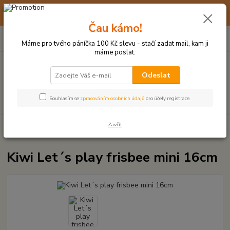
☀️ 10. - 14. SRPNA 2026 MÁME DOVOLENOU ☀️ OBJEDNÁVKY
BUDOU VYŘIZOVÁNY OD 17. 8.
Čau kámo!
0
ks
(+420) 723 770 310
CZK
za
0 Kč
po–pá: 9–17 hod.
Máme pro tvého páníčka 100 Kč slevu - stačí zadat mail, kam ji
máme poslat.
Menu
Odeslat
Hledat
Souhlasím se
zpracováním osobních údajů
pro účely registrace.
Zavřít
Úvod
MÍČKY, APORTY, TALÍŘE, HÁZEČE
Kiwi Let´s play frisbee mini
16cm
Kiwi Let´s play frisbee mini 16cm