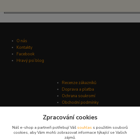
O nás
Kontakty
Facebook
Hravý psí blog
Recenze zákazníků
Doprava a platba
Ochrana soukromí
Obchodní podmínky
Zpracování cookies
Náš e-shop a partneři potřebují Váš
souhlas
s použitím souborů
cookies, aby Vám mohli zobrazovat informace týkající se Vašich
zájmů.