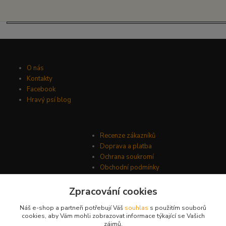
O nás
Kontakty
Facebook
Hravý psí blog
Recenze zákazníků
Doprava a platba
Ochrana soukromí
Obchodní podmínky
Zpracování cookies
Náš e-shop a partneři potřebují Váš
souhlas
s použitím souborů
cookies, aby Vám mohli zobrazovat informace týkající se Vašich
zájmů.