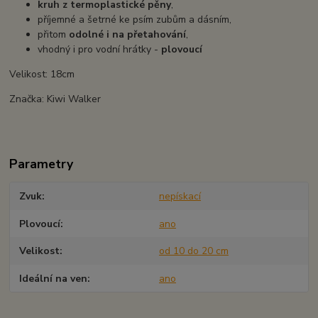
kruh z termoplastické pěny
,
příjemné a šetrné ke psím zubům a dásním,
přitom
odolné i na přetahování
,
vhodný i pro vodní hrátky -
plovoucí
Velikost: 18cm
Značka: Kiwi Walker
Parametry
Zvuk
nepískací
Plovoucí
ano
Velikost
od 10 do 20 cm
Ideální na ven
ano