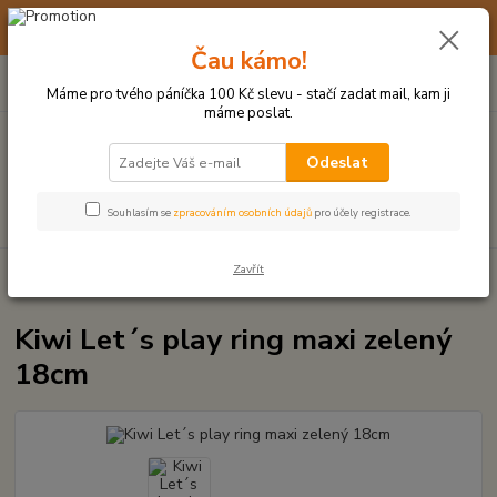
☀️ 10. - 14. SRPNA 2026 MÁME DOVOLENOU ☀️ OBJEDNÁVKY
BUDOU VYŘIZOVÁNY OD 17. 8.
Čau kámo!
0
ks
(+420) 723 770 310
CZK
za
0 Kč
po–pá: 9–17 hod.
Máme pro tvého páníčka 100 Kč slevu - stačí zadat mail, kam ji
máme poslat.
Menu
Odeslat
Hledat
Souhlasím se
zpracováním osobních údajů
pro účely registrace.
Zavřít
Úvod
HRAČKY Z TVRDÉ GUMY, PLASTU
Kiwi Let´s play ring maxi
zelený 18cm
Kiwi Let´s play ring maxi zelený
18cm