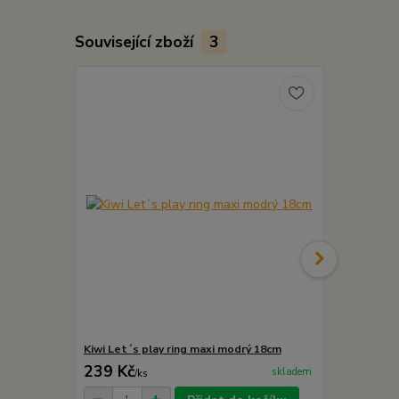
Související zboží
3
Kiwi Let´s play ring maxi modrý 18cm
Kiwi Let´s p
239 Kč
239 Kč
skladem
/
ks
/
ks