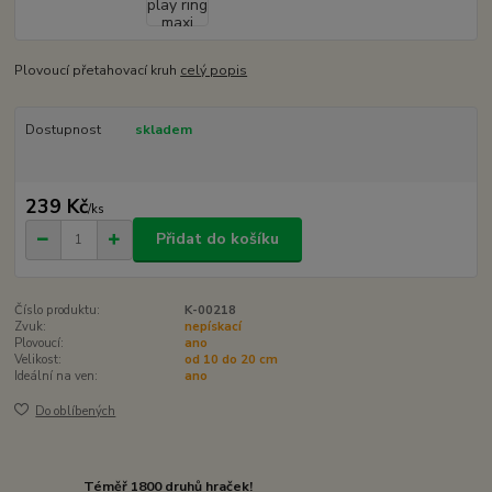
Plovoucí přetahovací kruh
celý popis
Dostupnost
skladem
239 Kč
/
ks
Přidat do košíku
Číslo produktu:
K-00218
Zvuk:
nepískací
Plovoucí:
ano
Velikost:
od 10 do 20 cm
Ideální na ven:
ano
Do oblíbených
Téměř 1800 druhů hraček!