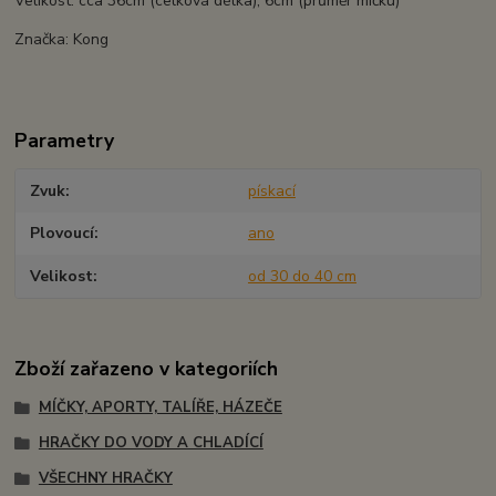
Velikost: cca 36cm (celková délka), 6cm (průměr míčku)
Značka: Kong
Parametry
Zvuk
pískací
Plovoucí
ano
Velikost
od 30 do 40 cm
Zboží zařazeno v kategoriích
MÍČKY, APORTY, TALÍŘE, HÁZEČE
HRAČKY DO VODY A CHLADÍCÍ
VŠECHNY HRAČKY