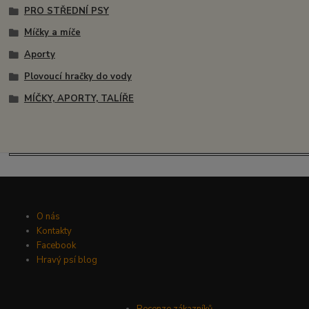
PRO STŘEDNÍ PSY
Míčky a míče
Aporty
Plovoucí hračky do vody
MÍČKY, APORTY, TALÍŘE
O nás
Kontakty
Facebook
Hravý psí blog