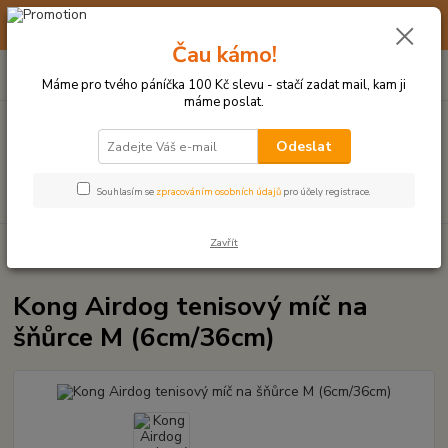
☀️ 10. - 14. SRPNA 2026 MÁME DOVOLENOU ☀️ OBJEDNÁVKY
BUDOU VYŘIZOVÁNY OD 17. 8.
Čau kámo!
0
ks
(+420) 723 770 310
CZK
za
0 Kč
po–pá: 9–17 hod.
Máme pro tvého páníčka 100 Kč slevu - stačí zadat mail, kam ji
máme poslat.
Menu
Odeslat
Hledat
Souhlasím se
zpracováním osobních údajů
pro účely registrace.
Zavřít
Úvod
MÍČKY, APORTY, TALÍŘE, HÁZEČE
Kong Airdog tenisový míč na
šňůrce M (6cm/36cm)
Kong Airdog tenisový míč na
šňůrce M (6cm/36cm)