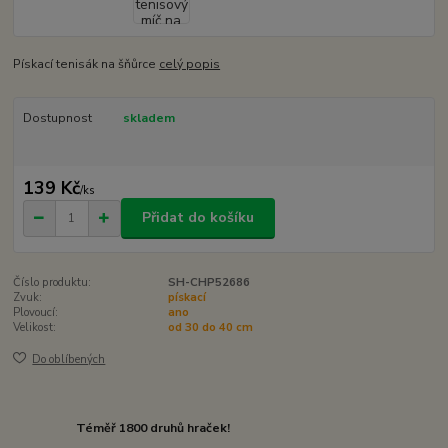
Pískací tenisák na šňůrce
celý popis
Dostupnost
skladem
139 Kč
/
ks
Přidat do košíku
Číslo produktu:
SH-CHP52686
Zvuk:
pískací
Plovoucí:
ano
Velikost:
od 30 do 40 cm
Do oblíbených
Téměř 1800 druhů hraček!