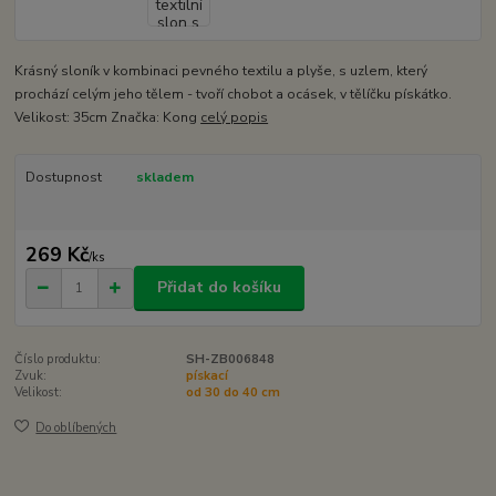
Krásný sloník v kombinaci pevného textilu a plyše, s uzlem, který
prochází celým jeho tělem - tvoří chobot a ocásek, v tělíčku pískátko.
Velikost: 35cm Značka: Kong
celý popis
Dostupnost
skladem
269 Kč
/
ks
Přidat do košíku
Číslo produktu:
SH-ZB006848
Zvuk:
pískací
Velikost:
od 30 do 40 cm
Do oblíbených