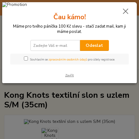
☀️ 10. - 14. SRPNA 2026 MÁME DOVOLENOU ☀️ OBJEDNÁVKY
BUDOU VYŘIZOVÁNY OD 17. 8.
Čau kámo!
0
ks
(+420) 723 770 310
CZK
za
0 Kč
po–pá: 9–17 hod.
Máme pro tvého páníčka 100 Kč slevu - stačí zadat mail, kam ji
máme poslat.
Menu
Odeslat
Hledat
Souhlasím se
zpracováním osobních údajů
pro účely registrace.
Zavřít
Úvod
PLYŠOVÉ A TEXTILNÍ HRAČKY
Kong Knots textilní slon s uzlem
S/M (35cm)
Kong Knots textilní slon s uzlem
S/M (35cm)