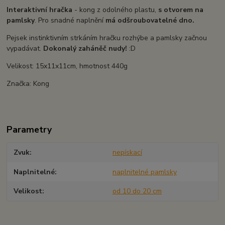
Interaktivní hračka
- kong z odolného plastu,
s otvorem na
pamlsky
. Pro snadné naplnění
má odšroubovatelné dno.
Pejsek instinktivním strkáním hračku rozhýbe a pamlsky začnou
vypadávat.
Dokonalý zaháněč nudy!
:D
Velikost: 15x11x11cm, hmotnost 440g
Značka: Kong
Parametry
Zvuk
nepískací
Naplnitelné
naplnitelné pamlsky
Velikost
od 10 do 20 cm