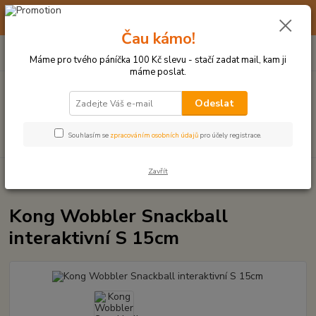
☀️ 10. - 14. SRPNA 2026 MÁME DOVOLENOU ☀️ OBJEDNÁVKY
BUDOU VYŘIZOVÁNY OD 17. 8.
Čau kámo!
0
ks
(+420) 723 770 310
CZK
za
0 Kč
po–pá: 9–17 hod.
Máme pro tvého páníčka 100 Kč slevu - stačí zadat mail, kam ji
máme poslat.
Menu
Odeslat
Hledat
Souhlasím se
zpracováním osobních údajů
pro účely registrace.
Zavřít
Úvod
HRAČKY Z TVRDÉ GUMY, PLASTU
Kong Wobbler Snackball
interaktivní S 15cm
Kong Wobbler Snackball
interaktivní S 15cm