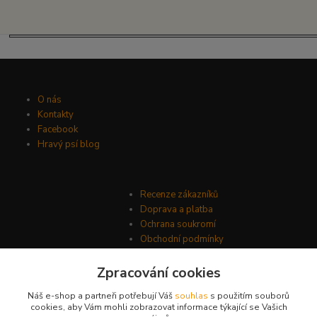
O nás
Kontakty
Facebook
Hravý psí blog
Recenze zákazníků
Doprava a platba
Ochrana soukromí
Obchodní podmínky
Zpracování cookies
Náš e-shop a partneři potřebují Váš
souhlas
s použitím souborů
cookies, aby Vám mohli zobrazovat informace týkající se Vašich