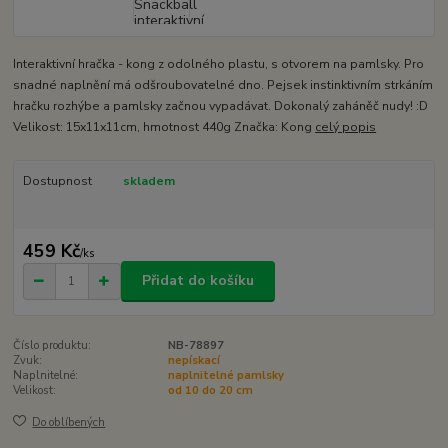
Interaktivní hračka - kong z odolného plastu, s otvorem na pamlsky. Pro
snadné naplnění má odšroubovatelné dno. Pejsek instinktivním strkáním
hračku rozhýbe a pamlsky začnou vypadávat. Dokonalý zaháněč nudy! :D
Velikost: 15x11x11cm, hmotnost 440g Značka: Kong
celý popis
Dostupnost
skladem
459 Kč
/
ks
Přidat do košíku
Číslo produktu:
NB-78897
Zvuk:
nepískací
Naplnitelné:
naplnitelné pamlsky
Velikost:
od 10 do 20 cm
Do oblíbených