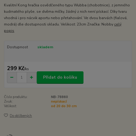
Kvalitní Kong hračka osvědčeného typu Wubba (chobotnice), z jemného
kudrnatého plyše, se dvěma míčky, žádný z nich není pískací. Díky tvaru
vhodná i pro nácvik aportu nebo přetahování. Ve dvou barvách (fialová,
modrá) dle dostupnosti skladu. Velikost: 23cm Značka: Nobby
celý
popis
Dostupnost
skladem
299 Kč
/
ks
Přidat do košíku
Číslo produktu:
NB-78860
Zvuk:
nepískací
Velikost:
od 20 do 30 cm
Do oblíbených