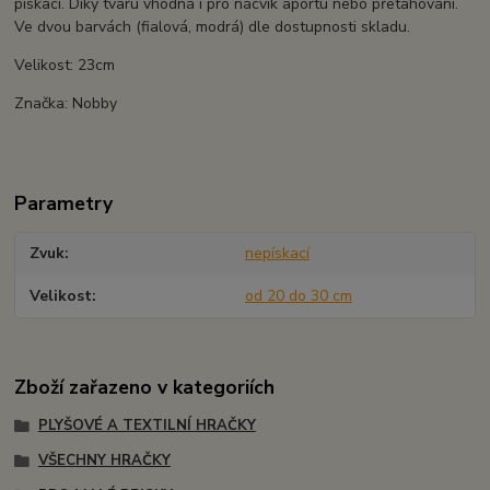
pískací. Díky tvaru vhodná i pro nácvik aportu nebo přetahování.
Ve dvou barvách (fialová, modrá) dle dostupnosti skladu.
Velikost: 23cm
Značka: Nobby
Parametry
Zvuk
nepískací
Velikost
od 20 do 30 cm
Zboží zařazeno v kategoriích
PLYŠOVÉ A TEXTILNÍ HRAČKY
VŠECHNY HRAČKY