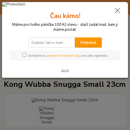
☀️ 10. - 14. SRPNA 2026 MÁME DOVOLENOU ☀️ OBJEDNÁVKY
BUDOU VYŘIZOVÁNY OD 17. 8.
Čau kámo!
0
ks
(+420) 723 770 310
CZK
za
0 Kč
po–pá: 9–17 hod.
Máme pro tvého páníčka 100 Kč slevu - stačí zadat mail, kam ji
máme poslat.
Menu
Odeslat
Hledat
Souhlasím se
zpracováním osobních údajů
pro účely registrace.
Zavřít
Úvod
PLYŠOVÉ A TEXTILNÍ HRAČKY
Kong Wubba Snugga Small 23cm
Kong Wubba Snugga Small 23cm