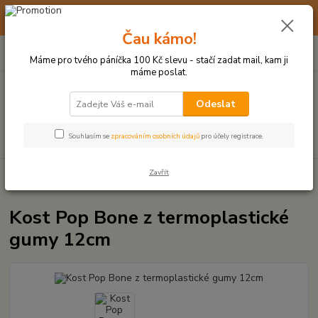
☀️ 10. - 14. SRPNA 2026 MÁME DOVOLENOU ☀️ OBJEDNÁVKY
BUDOU VYŘIZOVÁNY OD 17. 8.
Čau kámo!
0
ks
(+420) 723 770 310
CZK
za
0 Kč
po–pá: 9–17 hod.
Máme pro tvého páníčka 100 Kč slevu - stačí zadat mail, kam ji
máme poslat.
Menu
Odeslat
Hledat
Souhlasím se
zpracováním osobních údajů
pro účely registrace.
Zavřít
Úvod
HRAČKY Z TVRDÉ GUMY, PLASTU
Kost Pop Bone z termoplastické
gumy 12cm
Kost Pop Bone z termoplastické
gumy 12cm