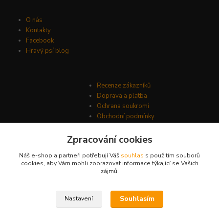
O nás
Kontakty
Facebook
Hravý psí blog
Recenze zákazníků
Doprava a platba
Ochrana soukromí
Obchodní podmínky
Zpracování cookies
Náš e-shop a partneři potřebují Váš
souhlas
s použitím souborů
cookies, aby Vám mohli zobrazovat informace týkající se Vašich
zájmů.
Souhlasím
Nastavení