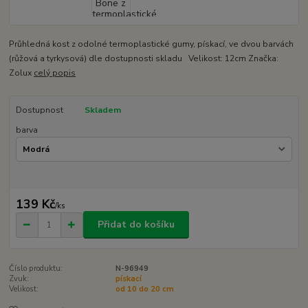
Průhledná kost z odolné termoplastické gumy, pískací, ve dvou barvách
(růžová a tyrkysová) dle dostupnosti skladu Velikost: 12cm Značka:
Zolux
celý popis
Dostupnost
Skladem
barva
139 Kč
/
ks
Přidat do košíku
Číslo produktu:
N-96949
Zvuk:
pískací
Velikost:
od 10 do 20 cm