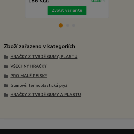
186 Kč
199 Kč
skladem
/
ks
/
ks
Zvolit variantu
Zboží zařazeno v kategoriích
HRAČKY Z TVRDÉ GUMY, PLASTU
VŠECHNY HRAČKY
PRO MALÉ PEJSKY
Gumové, termoplastická pryž
HRAČKY Z TVRDÉ GUMY A PLASTU