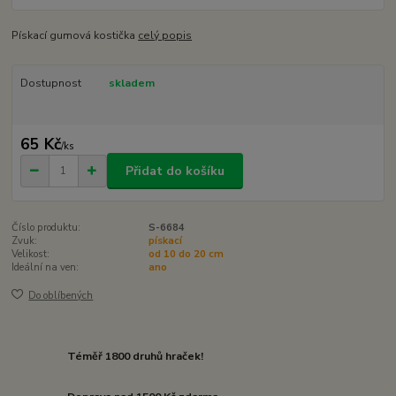
Pískací gumová kostička
celý popis
Dostupnost
skladem
65 Kč
/
ks
Přidat do košíku
Číslo produktu:
S-6684
Zvuk:
pískací
Velikost:
od 10 do 20 cm
Ideální na ven:
ano
Do oblíbených
Téměř 1800 druhů hraček!