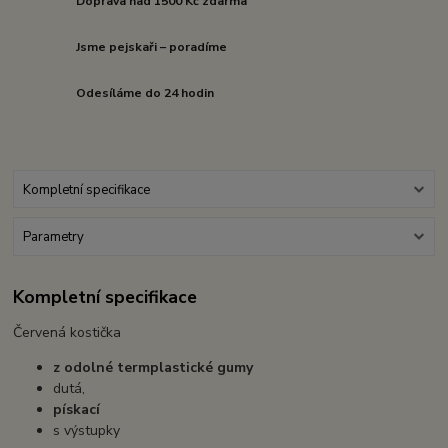
Doprava nad 1500 Kč zdarma
Jsme pejskaři – poradíme
Odesíláme do 24 hodin
Kompletní specifikace
Parametry
Kompletní specifikace
Červená kostička
z odolné termplastické gumy
dutá,
pískací
s výstupky