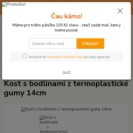
☀️ 10. - 14. SRPNA 2026 MÁME DOVOLENOU ☀️ OBJEDNÁVKY
BUDOU VYŘIZOVÁNY OD 17. 8.
Čau kámo!
0
ks
(+420) 723 770 310
CZK
za
0 Kč
po–pá: 9–17 hod.
Máme pro tvého páníčka 100 Kč slevu - stačí zadat mail, kam ji
máme poslat.
Menu
Odeslat
Hledat
Souhlasím se
zpracováním osobních údajů
pro účely registrace.
Úvod
HRAČKY Z TVRDÉ GUMY, PLASTU
Kost s bodlinami z
termoplastické gumy 14cm
Zavřít
Kost s bodlinami z termoplastické
gumy 14cm