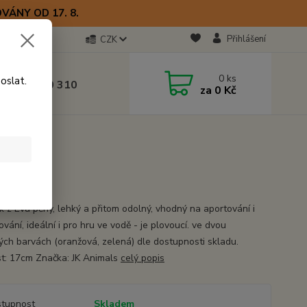
VÁNY OD 17. 8.
Přihlášení
CZK
otline
0
ks
oslat.
0) 723 770 310
za
0 Kč
 9–17 hod.
m
k z Eva pěny, lehký a přitom odolný, vhodný na aportování i
vání, ideální i pro hru ve vodě - je plovoucí. ve dvou
ých barvách (oranžová, zelená) dle dostupnosti skladu.
st: 17cm Značka: JK Animals
celý popis
tupnost
Skladem