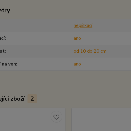
etry
nepískací
cí
ano
st
od 10 do 20 cm
í na ven
ano
jící zboží
2