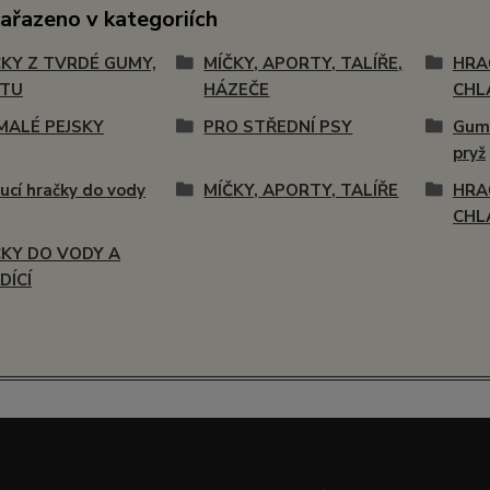
zařazeno v kategoriích
KY Z TVRDÉ GUMY,
MÍČKY, APORTY, TALÍŘE,
HRA
STU
HÁZEČE
CHL
MALÉ PEJSKY
PRO STŘEDNÍ PSY
Gumo
pryž
ucí hračky do vody
MÍČKY, APORTY, TALÍŘE
HRA
CHL
KY DO VODY A
DÍCÍ