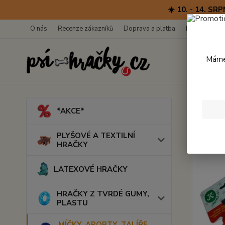
☀️ 10. - 14. 
O nás
Recenze zákazníků
Doprava a platba
Kontakty
Máme 
Úvod
M
*AKCE*
Krou
PLYŠOVÉ A TEXTILNÍ
HRAČKY
LATEXOVÉ HRAČKY
HRAČKY Z TVRDÉ GUMY,
PLASTU
MÍČKY, APORTY, TALÍŘE,