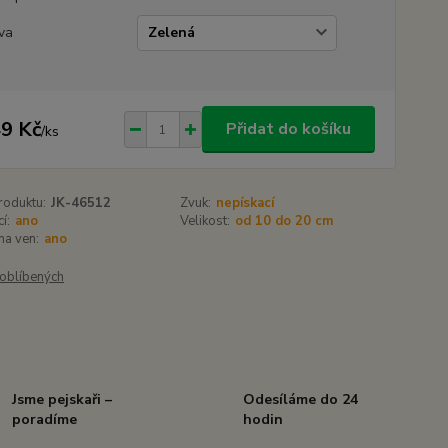
va
9 Kč
Přidat do košíku
/
ks
roduktu:
JK-46512
Zvuk:
nepískací
í:
ano
Velikost:
od 10 do 20 cm
 na ven:
ano
oblíbených
Jsme pejskaři –
Odesíláme do 24
poradíme
hodin