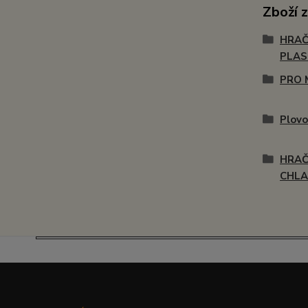
Zboží 
HRAČ
PLA
PRO 
Plovo
HRAČ
CHLA