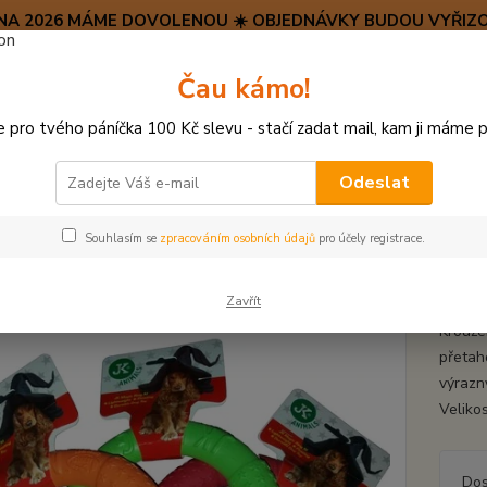
SRPNA 2026 MÁME DOVOLENOU ☀️ OBJEDNÁVKY BUDOU VYŘIZO
Hravý psí blog 🐶
Čau kámo!
HAF H
pro tvého páníčka 100 Kč slevu - stačí zadat mail, kam ji máme p
Hledat
(+42
po–pá:
Odeslat
ÍČKY, APORTY, TALÍŘE, HÁZEČE
Kroužek Magic Ring z Eva pěny 17cm
Souhlasím se
zpracováním osobních údajů
pro účely registrace.
žek Magic Ring z Eva pěny 17c
Zavřít
Krouže
přetaho
výrazn
Veliko
Dos