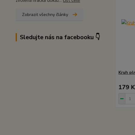
zvolená hračka dokáž...
číst celé
Zobrazit všechny články
Sledujte nás na facebooku 👇
Kruh pl
179 K