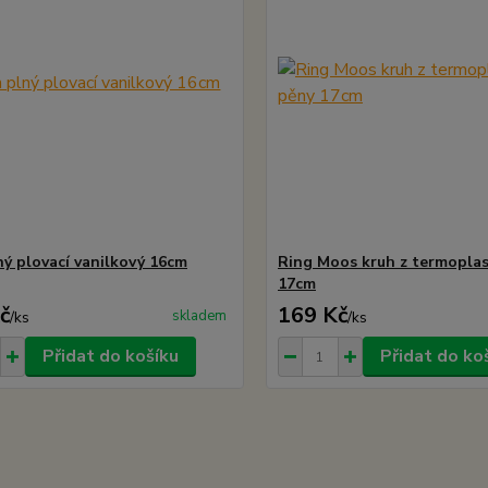
ný plovací vanilkový 16cm
Ring Moos kruh z termoplas
17cm
č
169 Kč
skladem
/
ks
/
ks
Přidat do košíku
Přidat do ko