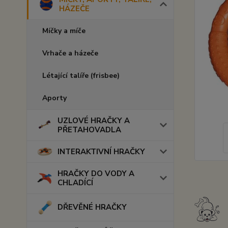
HÁZEČE
Míčky a míče
Vrhače a házeče
Létající talíře (frisbee)
Aporty
UZLOVÉ HRAČKY A
PŘETAHOVADLA
INTERAKTIVNÍ HRAČKY
HRAČKY DO VODY A
CHLADÍCÍ
DŘEVĚNÉ HRAČKY