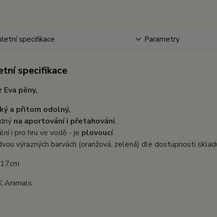
etní specifikace
Parametry
tní specifikace
z Eva pěny,
ký a přitom odolný,
odný
na aportování i přetahování
,
lní i pro hru ve vodě - je
plovoucí
.
dvou výrazných barvách (oranžová, zelená) dle dostupnosti sklad
: 17cm
K Animals