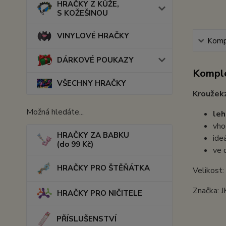
HRAČKY Z KŮŽE,
S KOŽEŠINOU
VINYLOVÉ HRAČKY
Kompl
DÁRKOVÉ POUKAZY
Komple
VŠECHNY HRAČKY
Kroužek
Možná hledáte...
leh
vh
HRAČKY ZA BABKU
ideá
(do 99 Kč)
ve 
HRAČKY PRO ŠTĚŇÁTKA
Velikost
Značka: J
HRAČKY PRO NIČITELE
PŘÍSLUŠENSTVÍ