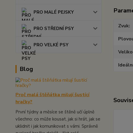
Param
PRO MALÉ PEJSKY
Zvuk
PRO STŘEDNÍ PSY
Plovou
PRO VELKÉ PSY
Veliko
Ideáln
Blog
Proč malá štěňátka milují šustící
Souvise
hračky?
První týdny a měsíce se štěně učí úplně
všechno: co může kousat, jak si hrát, jak se
uklidnit i jak komunikovat s vámi. Správně