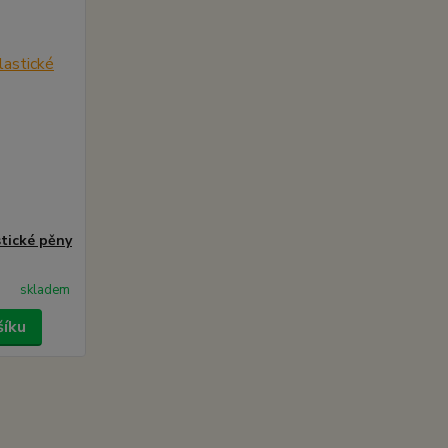
tické pěny
skladem
šíku