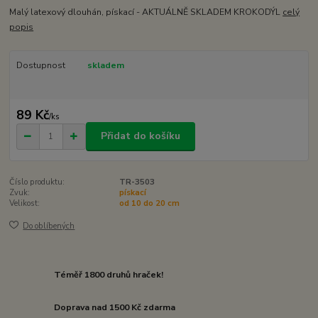
Malý latexový dlouhán, pískací - AKTUÁLNĚ SKLADEM KROKODÝL
celý
popis
Dostupnost
skladem
89 Kč
/
ks
Přidat do košíku
Číslo produktu:
TR-3503
Zvuk:
pískací
Velikost:
od 10 do 20 cm
Do oblíbených
Téměř 1800 druhů hraček!
Doprava nad 1500 Kč zdarma