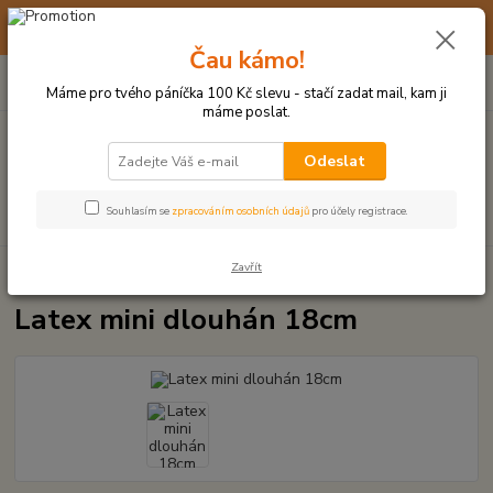
☀️ 10. - 14. SRPNA 2026 MÁME DOVOLENOU ☀️ OBJEDNÁVKY
BUDOU VYŘIZOVÁNY OD 17. 8.
Čau kámo!
0
ks
(+420) 723 770 310
CZK
za
0 Kč
po–pá: 9–17 hod.
Máme pro tvého páníčka 100 Kč slevu - stačí zadat mail, kam ji
máme poslat.
Menu
Odeslat
Hledat
Souhlasím se
zpracováním osobních údajů
pro účely registrace.
Zavřít
Úvod
LATEXOVÉ HRAČKY
Latex mini dlouhán 18cm
Latex mini dlouhán 18cm