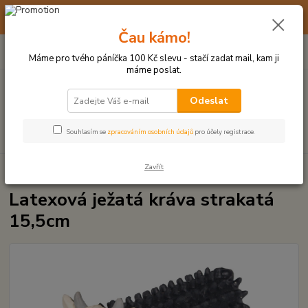
☀️ 10. - 14. SRPNA 2026 MÁME DOVOLENOU ☀️ OBJEDNÁVKY
BUDOU VYŘIZOVÁNY OD 17. 8.
Čau kámo!
0
ks
(+420) 723 770 310
CZK
za
0 Kč
po–pá: 9–17 hod.
Máme pro tvého páníčka 100 Kč slevu - stačí zadat mail, kam ji
máme poslat.
Menu
Odeslat
Hledat
Souhlasím se
zpracováním osobních údajů
pro účely registrace.
Zavřít
Úvod
LATEXOVÉ HRAČKY
Latexová ježatá kráva strakatá 15,5cm
Latexová ježatá kráva strakatá
15,5cm