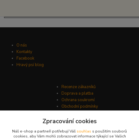
O nás
Kontakty
Facebook
Hravý psí blog
Recenze zákazníků
Doprava a platba
Ochrana soukromí
Obchodní podmínky
Zpracování cookies
Náš e-shop a partneři potřebují Váš
souhlas
s použitím souborů
cookies, aby Vám mohli zobrazovat informace týkající se Vašich