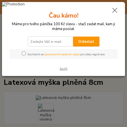
☀️ 10. - 14. SRPNA 2026 MÁME DOVOLENOU ☀️ OBJEDNÁVKY
BUDOU VYŘIZOVÁNY OD 17. 8.
Čau kámo!
0
ks
(+420) 723 770 310
CZK
za
0 Kč
po–pá: 9–17 hod.
Máme pro tvého páníčka 100 Kč slevu - stačí zadat mail, kam ji
máme poslat.
Menu
Odeslat
Hledat
Souhlasím se
zpracováním osobních údajů
pro účely registrace.
Zavřít
Úvod
LATEXOVÉ HRAČKY
Latexová myška plněná 8cm
Latexová myška plněná 8cm