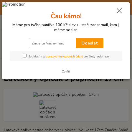
☀️ 10. - 14. SRPNA 2026 MÁME DOVOLENOU ☀️ OBJEDNÁVKY
BUDOU VYŘIZOVÁNY OD 17. 8.
Čau kámo!
0
ks
(+420) 723 770 310
CZK
za
0 Kč
po–pá: 9–17 hod.
Máme pro tvého páníčka 100 Kč slevu - stačí zadat mail, kam ji
máme poslat.
Menu
Odeslat
Hledat
Souhlasím se
zpracováním osobních údajů
pro účely registrace.
Úvod
LATEXOVÉ HRAČKY
Latexový opičák s pupíkem 17cm
Zavřít
Latexový opičák s pupíkem 17cm
Latexová opička netradičního tvaru, pískací. Velikost: 17cm Značka: Salač