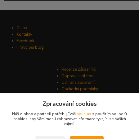
O nás
Kontakty
Facebook
Hravý psí blog
Recenze zákazníků
Doprava a platba
Ochrana soukromí
Obchodní podmínky
Zpracování cookies
Náš e-shop a partneři potřebují Váš
souhlas
s použitím souborů
cookies, aby Vám mohli zobrazovat informace týkající se Vašich
zájmů.