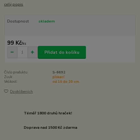
celý popis
Dostupnost
skladem
99 Kč
/
ks
Přidat do košíku
Číslo produktu:
S-6692
Zvuk:
pískací
Velikost:
od 10 do 20 cm
Do oblíbených
Téměř 1800 druhů hraček!
Doprava nad 1500 Kč zdarma