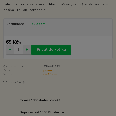
Latexový mini pejsek s velkou hlavou, pískací, neplněný. Velikost: 9cm
Značka: HipHop
celý popis
Dostupnost
skladem
69 Kč
/
ks
Přidat do košíku
Číslo produktu:
TR-A41374
Zvuk:
pískací
Velikost:
do 10 cm
Do oblíbených
Téměř 1800 druhů hraček!
Doprava nad 1500 Kč zdarma