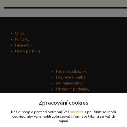
O nás
Kontakty
Facebook
Hravý psí blog
Recenze zákazníků
Doprava a platba
Ochrana soukromí
Obchodní podmínky
Zpracování cookies
Náš e-shop a partneři potřebují Váš
souhlas
s použitím souborů
cookies, aby Vám mohli zobrazovat informace týkající se Vašich
zájmů.