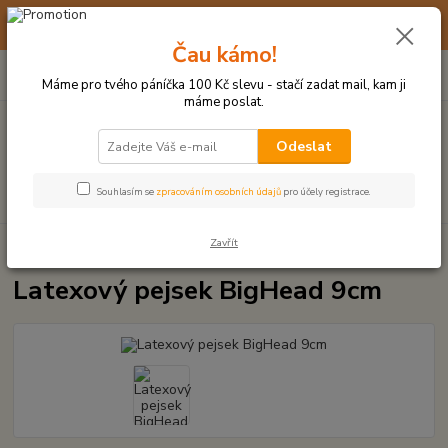
☀️ 10. - 14. SRPNA 2026 MÁME DOVOLENOU ☀️ OBJEDNÁVKY
BUDOU VYŘIZOVÁNY OD 17. 8.
Čau kámo!
0
ks
(+420) 723 770 310
CZK
za
0 Kč
po–pá: 9–17 hod.
Máme pro tvého páníčka 100 Kč slevu - stačí zadat mail, kam ji
máme poslat.
Menu
Odeslat
Hledat
Souhlasím se
zpracováním osobních údajů
pro účely registrace.
Zavřít
Úvod
LATEXOVÉ HRAČKY
Latexový pejsek BigHead 9cm
Latexový pejsek BigHead 9cm