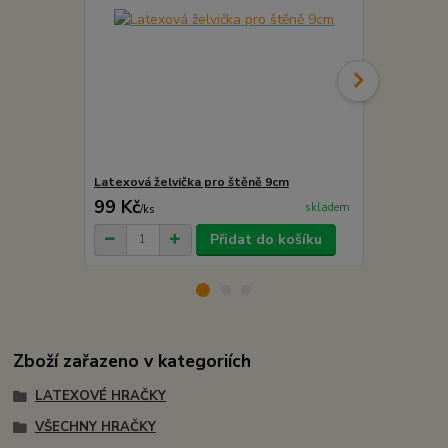
Latexová želvička pro štěně 9cm
Latexová ži
99 Kč
99 Kč
skladem
/
ks
/
ks
Přidat do košíku
Zboží zařazeno v kategoriích
LATEXOVÉ HRAČKY
VŠECHNY HRAČKY