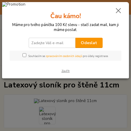
☀️ 10. - 14. SRPNA 2026 MÁME DOVOLENOU ☀️ OBJEDNÁVKY
BUDOU VYŘIZOVÁNY OD 17. 8.
Čau kámo!
0
ks
(+420) 723 770 310
CZK
za
0 Kč
po–pá: 9–17 hod.
Máme pro tvého páníčka 100 Kč slevu - stačí zadat mail, kam ji
máme poslat.
Menu
Odeslat
Hledat
Souhlasím se
zpracováním osobních údajů
pro účely registrace.
Zavřít
Úvod
LATEXOVÉ HRAČKY
Latexový sloník pro štěně 11cm
Latexový sloník pro štěně 11cm