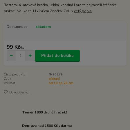
Roztomilá latexová hračka, lehká, vhodná i pro ta nejmenší štěňátka,
pískací. Velikost: 11x2x8cm Značka: Zolux
celý popis
Dostupnost
skladem
99 Kč
/
ks
Přidat do košíku
Číslo produktu:
N-90279
Zvuk:
pískací
Velikost:
od 10 do 20 cm
Do oblíbených
Téměř 1800 druhů hraček!
Doprava nad 1500 Kč zdarma