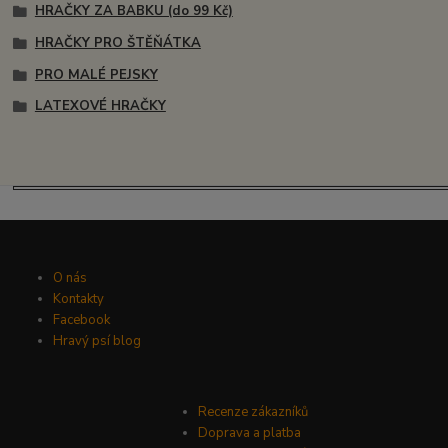
HRAČKY ZA BABKU (do 99 Kč)
HRAČKY PRO ŠTĚŇÁTKA
PRO MALÉ PEJSKY
LATEXOVÉ HRAČKY
O nás
Kontakty
Facebook
Hravý psí blog
Recenze zákazníků
Doprava a platba