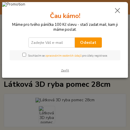
☀️ 10. - 14. SRPNA 2026 MÁME DOVOLENOU ☀️ OBJEDNÁVKY
BUDOU VYŘIZOVÁNY OD 17. 8.
Čau kámo!
0
ks
(+420) 723 770 310
CZK
za
0 Kč
po–pá: 9–17 hod.
Máme pro tvého páníčka 100 Kč slevu - stačí zadat mail, kam ji
máme poslat.
Menu
Odeslat
Hledat
Souhlasím se
zpracováním osobních údajů
pro účely registrace.
Zavřít
Úvod
PLYŠOVÉ A TEXTILNÍ HRAČKY
Látková 3D ryba pomec 28cm
Látková 3D ryba pomec 28cm