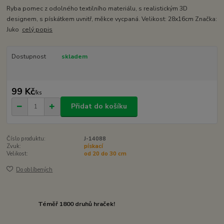
Ryba pomec z odolného textilního materiálu, s realistickým 3D
designem, s pískátkem uvnitř, měkce vycpaná. Velikost: 28x16cm Značka:
Juko
celý popis
Dostupnost
skladem
99 Kč
/
ks
Přidat do košíku
Číslo produktu:
J-14088
Zvuk:
pískací
Velikost:
od 20 do 30 cm
Do oblíbených
Téměř 1800 druhů hraček!