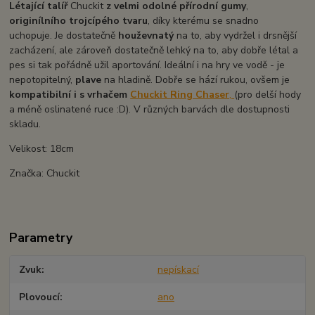
Létající talíř
Chuckit
z velmi odolné přírodní gumy
,
originílního trojcípého tvaru
, díky kterému se snadno
uchopuje. Je dostatečně
houževnatý
na to, aby vydržel i drsnější
zacházení, ale zároveň dostatečně lehký na to, aby dobře létal a
pes si tak pořádně užil aportování. Ideální i na hry ve vodě - je
nepotopitelný,
plave
na hladině. Dobře se hází rukou, ovšem je
kompatibilní i s vrhačem
Chuckit Ring Chaser
,
(pro delší hody
a méně oslinatené ruce :D). V různých barvách dle dostupnosti
skladu.
Velikost: 18cm
Značka: Chuckit
Parametry
Zvuk
nepískací
Plovoucí
ano