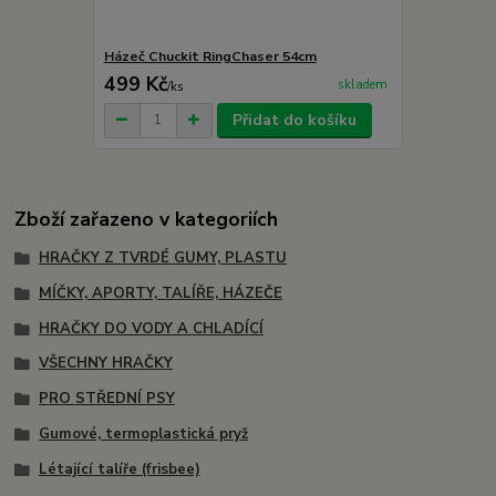
Házeč Chuckit RingChaser 54cm
499 Kč
skladem
/
ks
Přidat do košíku
Zboží zařazeno v kategoriích
HRAČKY Z TVRDÉ GUMY, PLASTU
MÍČKY, APORTY, TALÍŘE, HÁZEČE
HRAČKY DO VODY A CHLADÍCÍ
VŠECHNY HRAČKY
PRO STŘEDNÍ PSY
Gumové, termoplastická pryž
Létající talíře (frisbee)