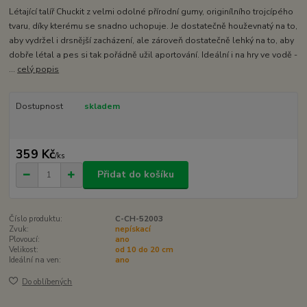
Létající talíř Chuckit z velmi odolné přírodní gumy, originílního trojcípého
tvaru, díky kterému se snadno uchopuje. Je dostatečně houževnatý na to,
aby vydržel i drsnější zacházení, ale zároveň dostatečně lehký na to, aby
dobře létal a pes si tak pořádně užil aportování. Ideální i na hry ve vodě -
...
celý popis
Dostupnost
skladem
359 Kč
/
ks
Přidat do košíku
Číslo produktu:
C-CH-52003
Zvuk:
nepískací
Plovoucí:
ano
Velikost:
od 10 do 20 cm
Ideální na ven:
ano
Do oblíbených