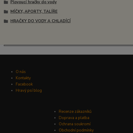
Plovoucí hračky do vody
MÍČKY, APORTY, TALÍŘE
HRAČKY DO VODY A CHLADÍCÍ
O nás
Kontakty
Facebook
Hravý psí blog
Recenze zákazníků
Doprava a platba
Ochrana soukromí
Obchodní podmínky