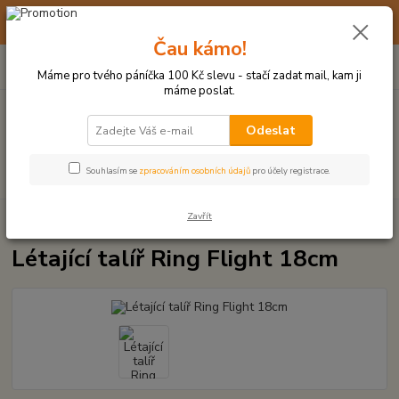
☀️ 10. - 14. SRPNA 2026 MÁME DOVOLENOU ☀️ OBJEDNÁVKY
BUDOU VYŘIZOVÁNY OD 17. 8.
Čau kámo!
0
ks
(+420) 723 770 310
CZK
za
0 Kč
po–pá: 9–17 hod.
Máme pro tvého páníčka 100 Kč slevu - stačí zadat mail, kam ji
máme poslat.
Menu
Odeslat
Hledat
Souhlasím se
zpracováním osobních údajů
pro účely registrace.
Zavřít
Úvod
MÍČKY, APORTY, TALÍŘE, HÁZEČE
Létající talíř Ring Flight 18cm
Létající talíř Ring Flight 18cm