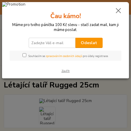
☀️ 10. - 14. SRPNA 2026 MÁME DOVOLENOU ☀️ OBJEDNÁVKY
BUDOU VYŘIZOVÁNY OD 17. 8.
Čau kámo!
0
ks
(+420) 723 770 310
CZK
za
0 Kč
po–pá: 9–17 hod.
Máme pro tvého páníčka 100 Kč slevu - stačí zadat mail, kam ji
máme poslat.
Menu
Odeslat
Hledat
Souhlasím se
zpracováním osobních údajů
pro účely registrace.
Zavřít
Úvod
HRAČKY Z TVRDÉ GUMY, PLASTU
Létající talíř Rugged 25cm
Létající talíř Rugged 25cm