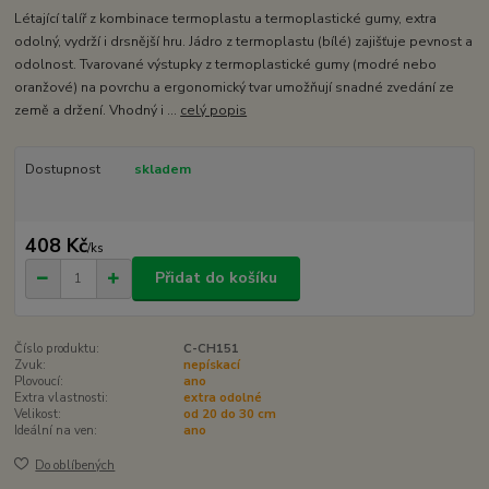
Létající talíř z kombinace termoplastu a termoplastické gumy, extra
odolný, vydrží i drsnější hru. Jádro z termoplastu (bílé) zajišťuje pevnost a
odolnost. Tvarované výstupky z termoplastické gumy (modré nebo
oranžové) na povrchu a ergonomický tvar umožňují snadné zvedání ze
země a držení. Vhodný i ...
celý popis
Dostupnost
skladem
408 Kč
/
ks
Přidat do košíku
Číslo produktu:
C-CH151
Zvuk:
nepískací
Plovoucí:
ano
Extra vlastnosti:
extra odolné
Velikost:
od 20 do 30 cm
Ideální na ven:
ano
Do oblíbených