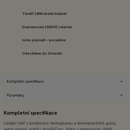
Téměř 1800 druhů hraček!
Doprava nad 1500 Kč zdarma
Jsme pejskaři – poradíme
Odesíláme do 24 hodin
Kompletní specifikace
Parametry
Kompletní specifikace
Létající talíř z kombinace termoplastu a termoplastické gumy,
extra odolný, vydrží i drsnější hru. Jádro z termoplastu (bílé)