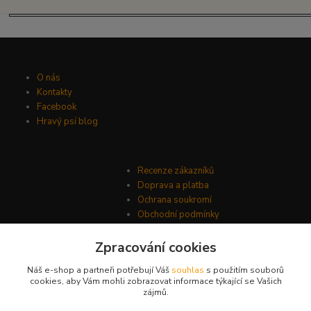
O nás
Kontakty
Facebook
Hravý psí blog
Recenze zákazníků
Doprava a platba
Ochrana soukromí
Obchodní podmínky
Zpracování cookies
Náš e-shop a partneři potřebují Váš
souhlas
s použitím souborů
cookies, aby Vám mohli zobrazovat informace týkající se Vašich
zájmů.