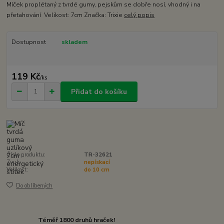
Míček proplétaný z tvrdé gumy, pejskům se dobře nosí, vhodný i na
přetahování Velikost: 7cm Značka: Trixie
celý popis
Dostupnost
skladem
119 Kč
/
ks
Přidat do košíku
Číslo produktu:
TR-32621
Zvuk:
nepískací
Velikost:
do 10 cm
Do oblíbených
Téměř 1800 druhů hraček!