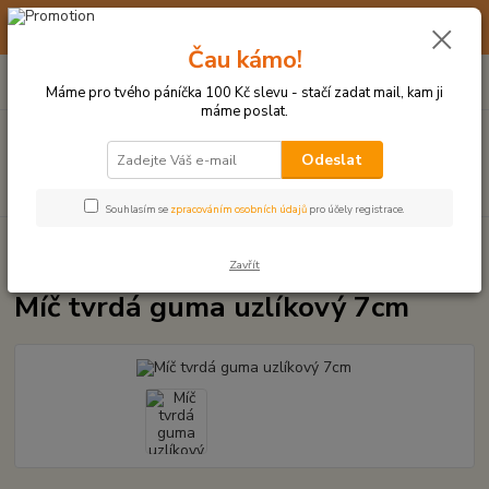
☀️ 10. - 14. SRPNA 2026 MÁME DOVOLENOU ☀️ OBJEDNÁVKY
BUDOU VYŘIZOVÁNY OD 17. 8.
Čau kámo!
0
ks
(+420) 723 770 310
CZK
za
0 Kč
po–pá: 9–17 hod.
Máme pro tvého páníčka 100 Kč slevu - stačí zadat mail, kam ji
máme poslat.
Menu
Odeslat
Hledat
Souhlasím se
zpracováním osobních údajů
pro účely registrace.
Úvod
HRAČKY Z TVRDÉ GUMY, PLASTU
Gumové, termoplastická pryž
Míč tvrdá guma uzlíkový 7cm
Zavřít
Míč tvrdá guma uzlíkový 7cm