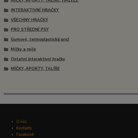
MÍČKY, APORTY, TALÍŘE, HÁZEČE
INTERAKTIVNÍ HRAČKY
VŠECHNY HRAČKY
PRO STŘEDNÍ PSY
Gumové, termoplastická pryž
Míčky a míče
Ostatní interaktivní hračky
MÍČKY, APORTY, TALÍŘE
O nás
Kontakty
Facebook