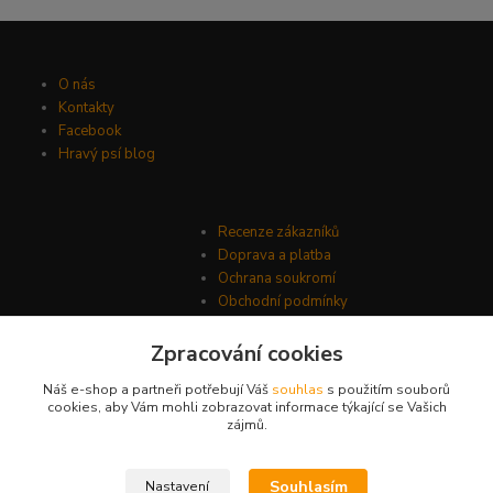
O nás
Kontakty
Facebook
Hravý psí blog
Recenze zákazníků
Doprava a platba
Ochrana soukromí
Obchodní podmínky
Zpracování cookies
Náš e-shop a partneři potřebují Váš
souhlas
s použitím souborů
cookies, aby Vám mohli zobrazovat informace týkající se Vašich
zájmů.
Souhlasím
Nastavení