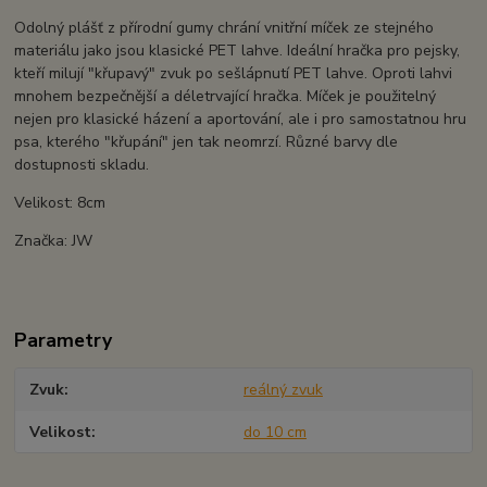
Odolný plášť z přírodní gumy chrání vnitřní míček ze stejného
materiálu jako jsou klasické PET lahve. Ideální hračka pro pejsky,
kteří milují "křupavý" zvuk po sešlápnutí PET lahve. Oproti lahvi
mnohem bezpečnější a déletrvající hračka. Míček je použitelný
nejen pro klasické házení a aportování, ale i pro samostatnou hru
psa, kterého "křupání" jen tak neomrzí. Různé barvy dle
dostupnosti skladu.
Velikost: 8cm
Značka: JW
Parametry
Zvuk
reálný zvuk
Velikost
do 10 cm