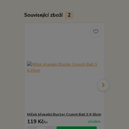
Související zboží
2
Míček křupající Buster Crunch Ball S 6,35cm
Míček křupaj
119 Kč
149 Kč
skladem
/
ks
/
ks