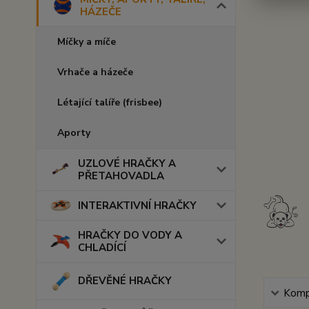
HÁZEČE
Míčky a míče
Vrhače a házeče
Létající talíře (frisbee)
Aporty
UZLOVÉ HRAČKY A
PŘETAHOVADLA
INTERAKTIVNÍ HRAČKY
HRAČKY DO VODY A
CHLADÍCÍ
DŘEVĚNÉ HRAČKY
Kompl