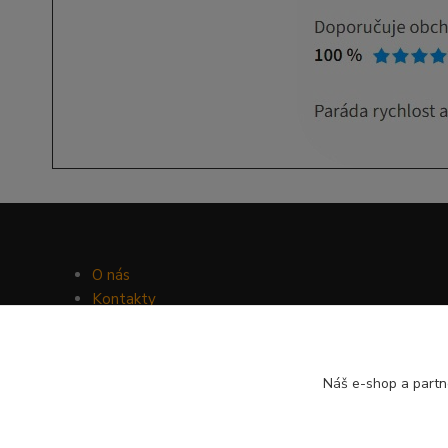
O nás
Kontakty
Facebook
Hravý psí blog
Náš e-shop a partn