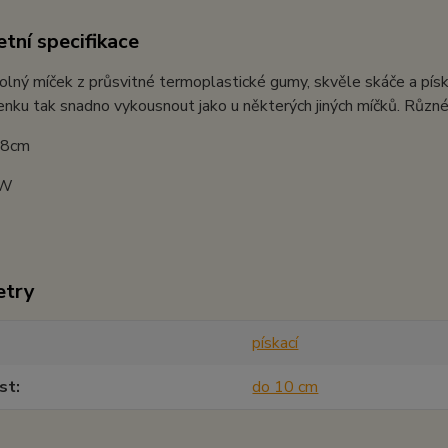
tní specifikace
olný míček z průsvitné termoplastické gumy, skvěle skáče a píská
enku tak snadno vykousnout jako u některých jiných míčků. Různé
: 8cm
JW
etry
pískací
st
do 10 cm