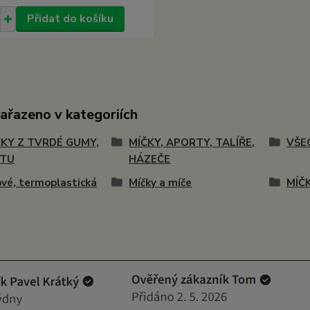
Přidat do košíku
zařazeno v kategoriích
KY Z TVRDÉ GUMY,
MÍČKY, APORTY, TALÍŘE,
VŠE
STU
HÁZEČE
vé, termoplastická
Míčky a míče
MÍČK