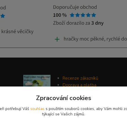
Recenze zákazníků
Doprava a platba
Ochrana soukromí
Zpracování cookies
Obchodní podmínky
eři potřebují Váš
souhlas
s použitím souborů cookies, aby Vám mohli z
týkající se Vašich zájmů.