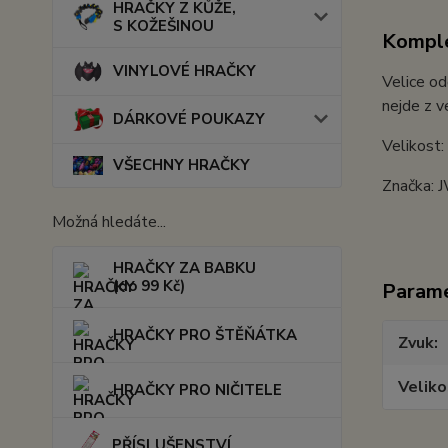
HRAČKY Z KŮŽE,
S KOŽEŠINOU
Komple
VINYLOVÉ HRAČKY
Velice od
nejde z v
DÁRKOVÉ POUKAZY
Velikost
VŠECHNY HRAČKY
Značka: 
Možná hledáte...
HRAČKY ZA BABKU
(do 99 Kč)
Param
HRAČKY PRO ŠTĚŇÁTKA
Zvuk
Veliko
HRAČKY PRO NIČITELE
PŘÍSLUŠENSTVÍ