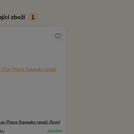
jící zboží
1
lay Place Squeaky small (5cm)
skladem
/
ks