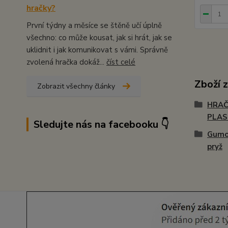
hračky?
První týdny a měsíce se štěně učí úplně
všechno: co může kousat, jak si hrát, jak se
uklidnit i jak komunikovat s vámi. Správně
zvolená hračka dokáž...
číst celé
Zboží 
Zobrazit všechny články
HRAČ
PLA
Sledujte nás na facebooku 👇
Gumo
pryž