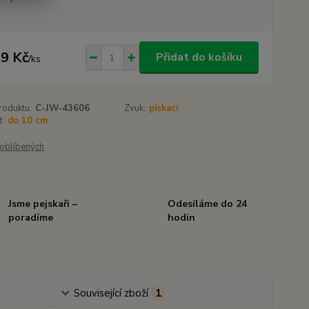
9 Kč
Přidat do košíku
/
ks
roduktu:
C-JW-43606
Zvuk:
pískací
t:
do 10 cm
oblíbených
Jsme pejskaři –
Odesíláme do 24
poradíme
hodin
Související zboží
1