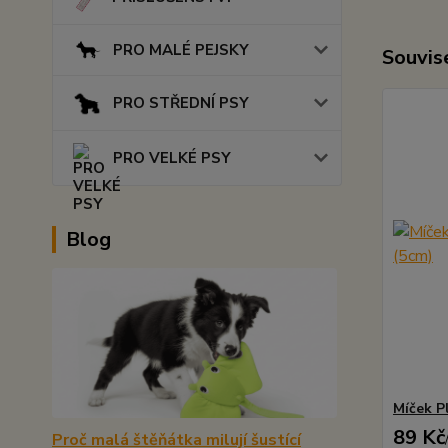
PRO MALÉ PEJSKY
Souvise
PRO STŘEDNÍ PSY
PRO VELKÉ PSY
Blog
Míček P
89 Kč
Proč malá štěňátka milují šustící