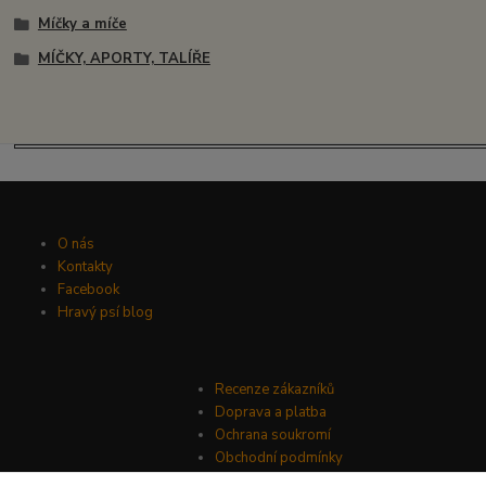
Míčky a míče
MÍČKY, APORTY, TALÍŘE
O nás
Kontakty
Facebook
Hravý psí blog
Recenze zákazníků
Doprava a platba
Ochrana soukromí
Obchodní podmínky