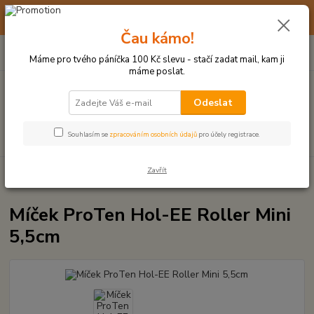
☀️ 10. - 14. SRPNA 2026 MÁME DOVOLENOU ☀️ OBJEDNÁVKY
BUDOU VYŘIZOVÁNY OD 17. 8.
Čau kámo!
0
ks
(+420) 723 770 310
CZK
za
0 Kč
po–pá: 9–17 hod.
Máme pro tvého páníčka 100 Kč slevu - stačí zadat mail, kam ji
máme poslat.
Menu
Odeslat
Hledat
Souhlasím se
zpracováním osobních údajů
pro účely registrace.
Zavřít
Úvod
MÍČKY, APORTY, TALÍŘE, HÁZEČE
Míček ProTen Hol-EE Roller
Mini 5,5cm
Míček ProTen Hol-EE Roller Mini
5,5cm