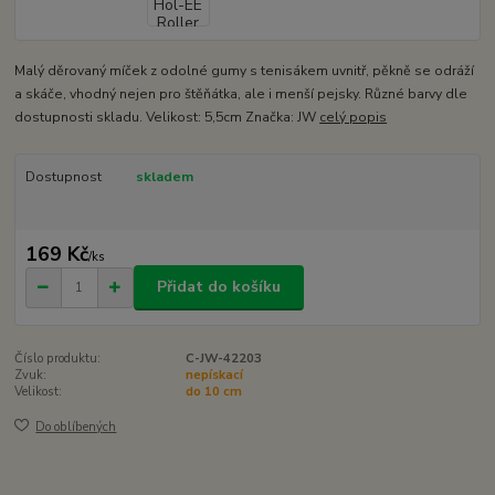
Malý děrovaný míček z odolné gumy s tenisákem uvnitř, pěkně se odráží
a skáče, vhodný nejen pro štěňátka, ale i menší pejsky. Různé barvy dle
dostupnosti skladu. Velikost: 5,5cm Značka: JW
celý popis
Dostupnost
skladem
169 Kč
/
ks
Přidat do košíku
Číslo produktu:
C-JW-42203
Zvuk:
nepískací
Velikost:
do 10 cm
Do oblíbených