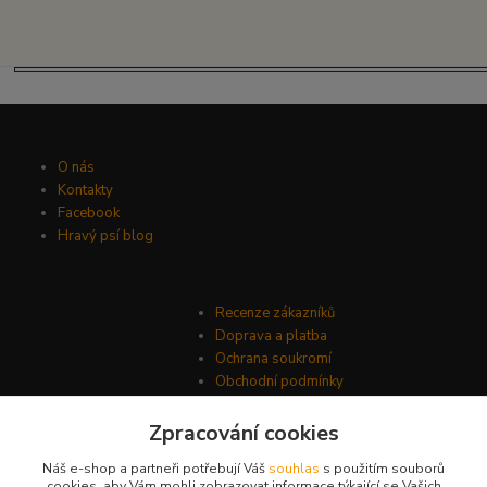
O nás
Kontakty
Facebook
Hravý psí blog
Recenze zákazníků
Doprava a platba
Ochrana soukromí
Obchodní podmínky
Zpracování cookies
Náš e-shop a partneři potřebují Váš
souhlas
s použitím souborů
cookies, aby Vám mohli zobrazovat informace týkající se Vašich