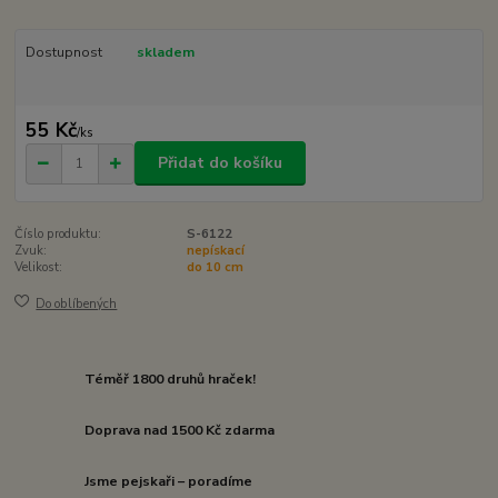
Dostupnost
skladem
55 Kč
/
ks
Přidat do košíku
Číslo produktu:
S-6122
Zvuk:
nepískací
Velikost:
do 10 cm
Do oblíbených
Téměř 1800 druhů hraček!
Doprava nad 1500 Kč zdarma
Jsme pejskaři – poradíme