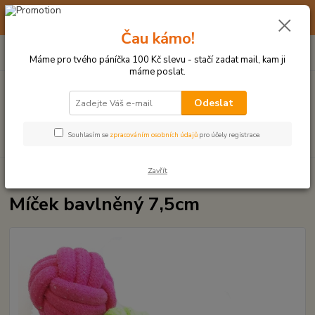
☀️ 10. - 14. SRPNA 2026 MÁME DOVOLENOU ☀️ OBJEDNÁVKY
BUDOU VYŘIZOVÁNY OD 17. 8.
Čau kámo!
0
ks
(+420) 723 770 310
CZK
za
0 Kč
po–pá: 9–17 hod.
Máme pro tvého páníčka 100 Kč slevu - stačí zadat mail, kam ji
máme poslat.
Menu
Odeslat
Hledat
Souhlasím se
zpracováním osobních údajů
pro účely registrace.
Zavřít
Úvod
UZLOVÉ HRAČKY A PŘETAHOVADLA
Míček bavlněný 7,5cm
Míček bavlněný 7,5cm