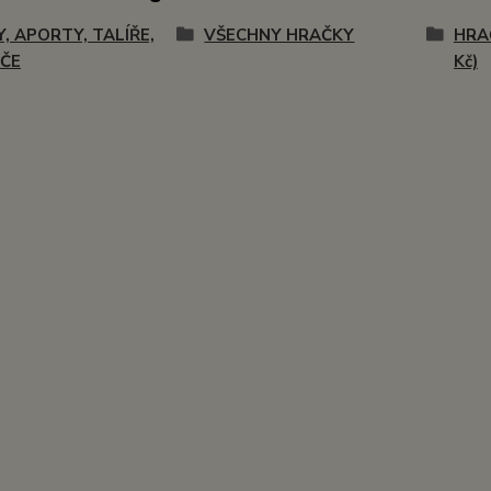
Y, APORTY, TALÍŘE,
VŠECHNY HRAČKY
HRA
ČE
Kč)