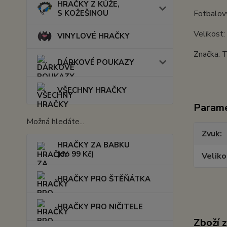
HRAČKY Z KŮŽE,
S KOŽEŠINOU
Fotbalový
Velikost
VINYLOVÉ HRAČKY
Značka: T
DÁRKOVÉ POUKAZY
VŠECHNY HRAČKY
Param
Možná hledáte...
Zvuk
HRAČKY ZA BABKU
(do 99 Kč)
Veliko
HRAČKY PRO ŠTĚŇÁTKA
HRAČKY PRO NIČITELE
Zboží 