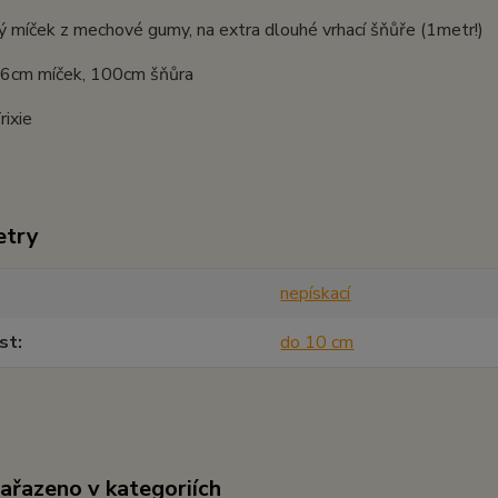
 míček z mechové gumy, na extra dlouhé vrhací šňůře (1metr!)
: 6cm míček, 100cm šňůra
rixie
etry
nepískací
st
do 10 cm
zařazeno v kategoriích