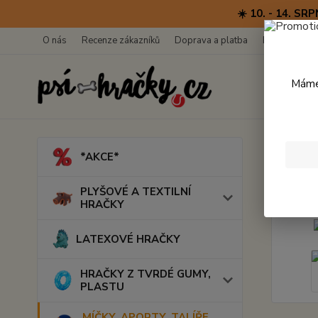
☀️ 10. - 14. 
O nás
Recenze zákazníků
Doprava a platba
Kontakty
Máme 
Úvod
M
*AKCE*
Míče
PLYŠOVÉ A TEXTILNÍ
HRAČKY
LATEXOVÉ HRAČKY
HRAČKY Z TVRDÉ GUMY,
PLASTU
MÍČKY, APORTY, TALÍŘE,