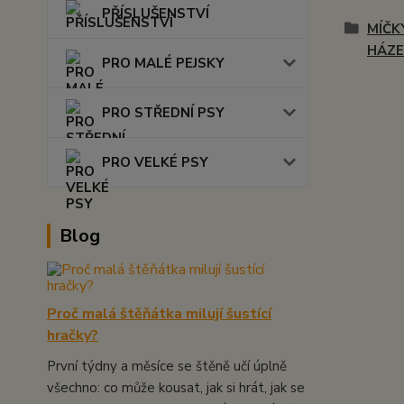
PŘÍSLUŠENSTVÍ
MÍČK
HÁZE
PRO MALÉ PEJSKY
PRO STŘEDNÍ PSY
PRO VELKÉ PSY
Blog
Proč malá štěňátka milují šustící
hračky?
První týdny a měsíce se štěně učí úplně
všechno: co může kousat, jak si hrát, jak se