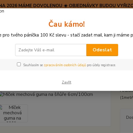
SRPNA 2026 MÁME DOVOLENOU ☀️ OBJEDNÁVKY BUDOU VYŘIZO
Hravý psí blog 🐶
Čau kámo!
HAF H
pro tvého páníčka 100 Kč slevu - stačí zadat mail, kam ji máme p
Hledat
(+42
po–pá:
Odeslat
ÍČKY, APORTY, TALÍŘE, HÁZEČE
Míček mechová guma na šňůře 6cm/1
Souhlasím se
zpracováním osobních údajů
pro účely registrace.
k mechová guma na šňůře 6cm/
Zavřít
Fotbal
(1metr
Dos