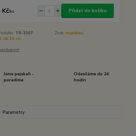
 Kč
Přidat do košíku
/
ks
roduktu:
TR-3307
Zvuk:
nepískací
t:
do 10 cm
oblíbených
Jsme pejskaři –
Odesíláme do 24
poradíme
hodin
Parametry