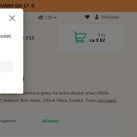
VÁNY OD 17. 8.
Přihlášení
CZK
otline
0
ks
oslat.
0) 723 770 310
za
0 Kč
 9–17 hod.
00cm
100cm
ový míček z mechové gumy, na extra dlouhé vrhací šňůře
!) Velikost: 6cm míček, 100cm šňůra Značka: Trixie
celý popis
tupnost
skladem