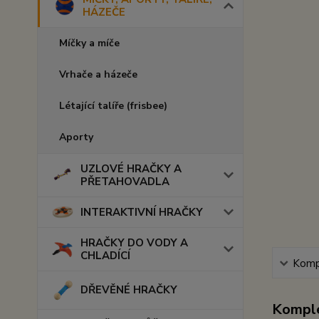
HÁZEČE
Míčky a míče
Vrhače a házeče
Létající talíře (frisbee)
Aporty
UZLOVÉ HRAČKY A
PŘETAHOVADLA
INTERAKTIVNÍ HRAČKY
HRAČKY DO VODY A
CHLADÍCÍ
Kompl
DŘEVĚNÉ HRAČKY
Komple