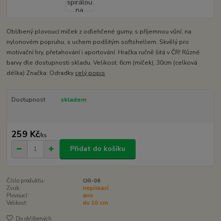
Oblíbený plovoucí míček z odlehčené gumy, s příjemnou vůní, na
nylonovém popruhu, s uchem podšitým softshellem. Skvělý pro
motivační hry, přetahování i aportování. Hračka ručně šitá v ČR! Různé
barvy dle dostupnosti skladu. Velikost: 6cm (míček), 30cm (celková
délka) Značka: Odradky
celý popis
Dostupnost
skladem
259 Kč
/
ks
Přidat do košíku
Číslo produktu:
OR-06
Zvuk:
nepískací
Plovoucí:
ano
Velikost:
do 10 cm
Do oblíbených