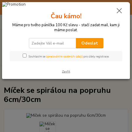
☀️ 10. - 14. SRPNA 2026 MÁME DOVOLENOU ☀️ OBJEDNÁVKY
BUDOU VYŘIZOVÁNY OD 17. 8.
Čau kámo!
0
ks
(+420) 723 770 310
CZK
za
0 Kč
po–pá: 9–17 hod.
Máme pro tvého páníčka 100 Kč slevu - stačí zadat mail, kam ji
máme poslat.
Menu
Odeslat
Hledat
Souhlasím se
zpracováním osobních údajů
pro účely registrace.
Zavřít
Úvod
MÍČKY, APORTY, TALÍŘE, HÁZEČE
Míček se spirálou na popruhu
6cm/30cm
Míček se spirálou na popruhu
6cm/30cm