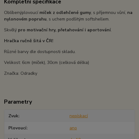
Kompletní specifikace
Oblíbený
plovoucí
míček z odlehčené gumy
, s příjemnou vůní,
na
nylonovém popruhu
, s uchem podšitým softshellem.
Skvělý
pro motivační hry, přetahování i aportování
.
Hračka ručně šitá v ČR!
Různé barvy dle dostupnosti skladu.
Velikost: 6cm (míček), 30cm (celková délka)
Značka: Odradky
Parametry
Zvuk
nepískací
Plovoucí
ano