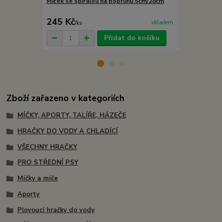
Míček se spirálou na popruhu 5cm/28cm
Bungee míče
obšitém kůž
245 Kč
409 Kč
skladem
/
ks
/
ks
Přidat do košíku
Zboží zařazeno v kategoriích
MÍČKY, APORTY, TALÍŘE, HÁZEČE
HRAČKY DO VODY A CHLADÍCÍ
VŠECHNY HRAČKY
PRO STŘEDNÍ PSY
Míčky a míče
Aporty
Plovoucí hračky do vody