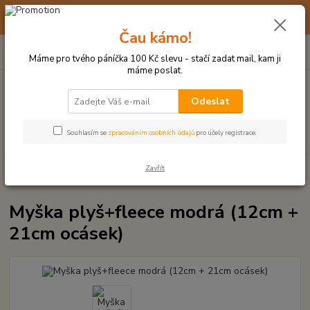
☀️ 10. - 14. SRPNA 2026 MÁME DOVOLENOU ☀️ OBJEDNÁVKY
BUDOU VYŘIZOVÁNY OD 17. 8.
Čau kámo!
0
ks
(+420) 723 770 310
CZK
za
0 Kč
po–pá: 9–17 hod.
Máme pro tvého páníčka 100 Kč slevu - stačí zadat mail, kam ji
máme poslat.
Menu
Odeslat
Hledat
Souhlasím se
zpracováním osobních údajů
pro účely registrace.
Zavřít
Úvod
PLYŠOVÉ A TEXTILNÍ HRAČKY
Myška plyš+fleece modrá (12cm +
21cm ocásek)
Myška plyš+fleece modrá (12cm +
21cm ocásek)