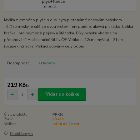
Myška z jemného plyše s dlouhým pleteným fleecovým ocáskem.
Tělíčko myšky je šité ze dvou vrstev, není plněné, ukrývá pískátko. Lehká
hračka i pro nejmenší pejsky a štěňátka. Díky ocásku vhodná na
přetahování. Hračka ručně šitá v ČR! Velikost: 12cm (myška) + 21cm
(ocásek) Značka: Pískací potvůrky
celý popis
Dostupnost
skladem
219 Kč
/
ks
Přidat do košíku
Číslo produktu:
PP-26
Zvuk:
pískací
Velikost:
od 10 do 20 cm
Do oblíbených