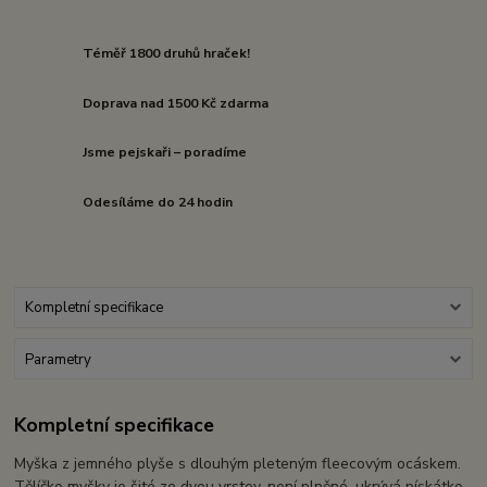
Téměř 1800 druhů hraček!
Doprava nad 1500 Kč zdarma
Jsme pejskaři – poradíme
Odesíláme do 24 hodin
Kompletní specifikace
Parametry
Kompletní specifikace
Myška z jemného plyše s dlouhým pleteným fleecovým ocáskem.
Tělíčko myšky je šité ze dvou vrstev, není plněné, ukrývá pískátko.