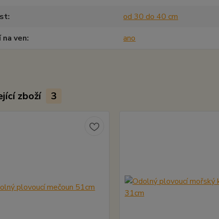
st
od 30 do 40 cm
í na ven
ano
jící zboží
3