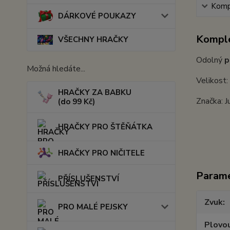
Kompl
DÁRKOVÉ POUKAZY
Komple
VŠECHNY HRAČKY
Odolný
p
Možná hledáte...
Velikost
HRAČKY ZA BABKU
Značka: J
(do 99 Kč)
HRAČKY PRO ŠTĚŇÁTKA
HRAČKY PRO NIČITELE
Param
PŘÍSLUŠENSTVÍ
Zvuk
PRO MALÉ PEJSKY
Plovou