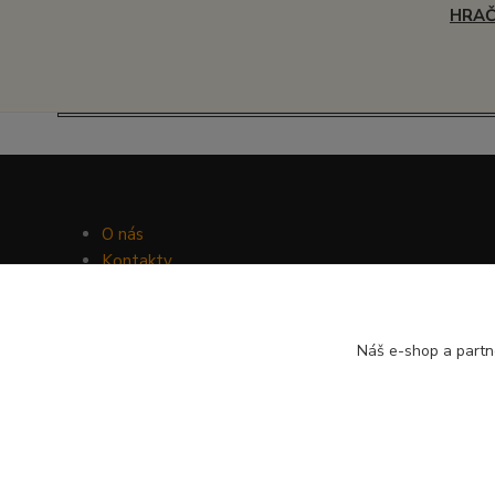
HRA
O nás
Kontakty
Facebook
Hravý psí blog
Náš e-shop a partn