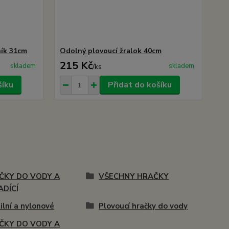
ník 31cm
Odolný plovoucí žralok 40cm
215 Kč
skladem
skladem
/
ks
šíku
Přidat do košíku
ČKY DO VODY A
VŠECHNY HRAČKY
ADÍCÍ
ilní a nylonové
Plovoucí hračky do vody
ČKY DO VODY A