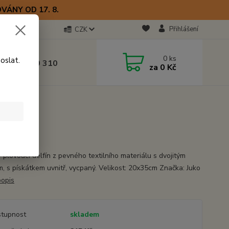
VÁNY OD 17. 8.
Přihlášení
CZK
otline
0
ks
oslat.
0) 723 770 310
za
0 Kč
 9–17 hod.
 plovoucí delfín z pevného textilního materiálu s dvojitým
ím, s pískátkem uvnitř, vycpaný. Velikost: 20x35cm Značka: Juko
popis
tupnost
skladem