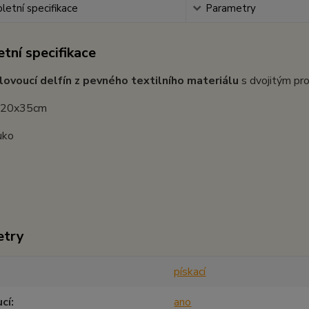
etní specifikace
Parametry
tní specifikace
lovoucí delfín z pevného textilního materiálu
s dvojitým pro
: 20x35cm
uko
etry
pískací
cí
ano