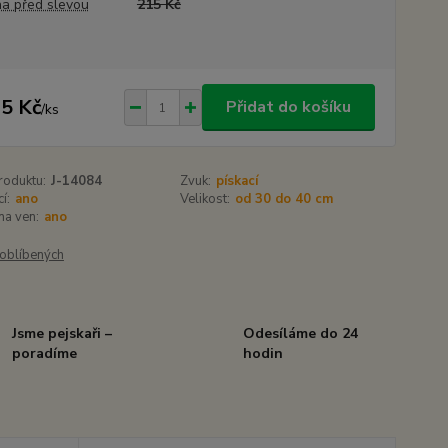
a před slevou
215 Kč
5 Kč
Přidat do košíku
/
ks
roduktu:
J-14084
Zvuk:
pískací
í:
ano
Velikost:
od 30 do 40 cm
 na ven:
ano
oblíbených
Jsme pejskaři –
Odesíláme do 24
poradíme
hodin