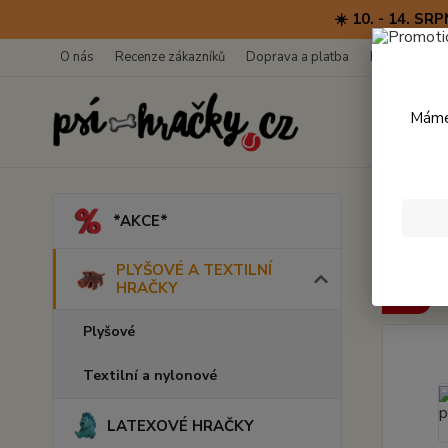
☀️ 10. - 14. 
O nás
Recenze zákazníků
Doprava a platba
Kontakty
Máme 
Úvod
*AKCE*
Odol
PLYŠOVÉ A TEXTILNÍ
HRAČKY
Akce
Plyšové
Textilní a nylonové
LATEXOVÉ HRAČKY