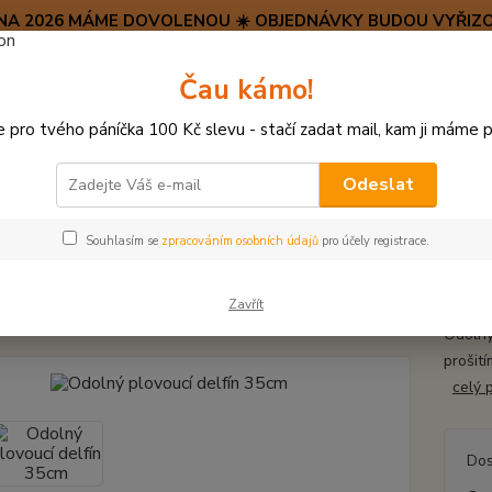
SRPNA 2026 MÁME DOVOLENOU ☀️ OBJEDNÁVKY BUDOU VYŘIZO
Hravý psí blog 🐶
Čau kámo!
HAF H
pro tvého páníčka 100 Kč slevu - stačí zadat mail, kam ji máme p
Hledat
(+42
po–pá:
Odeslat
PLYŠOVÉ A TEXTILNÍ HRAČKY
Odolný plovoucí delfín 35cm
Souhlasím se
zpracováním osobních údajů
pro účely registrace.
ný plovoucí delfín 35cm
Zavřít
Odolný
prošit
celý 
Dos