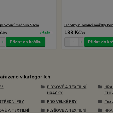
plovoucí mečoun 51cm
Odolný plovoucí mořský ko
č
199 Kč
skladem
/
ks
/
ks
Přidat do košíku
Přidat do ko
zařazeno v kategoriích
E*
PLYŠOVÉ A TEXTILNÍ
HRA
HRAČKY
CHL
STŘEDNÍ PSY
PRO VELKÉ PSY
Text
OVÉ A TEXTILNÍ
PLYŠOVÉ A TEXTILNÍ
HRA