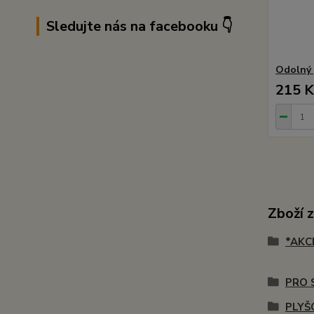
Sledujte nás na facebooku 👇
Odolný 
215 K
Zboží 
*AKC
PRO 
PLYŠ