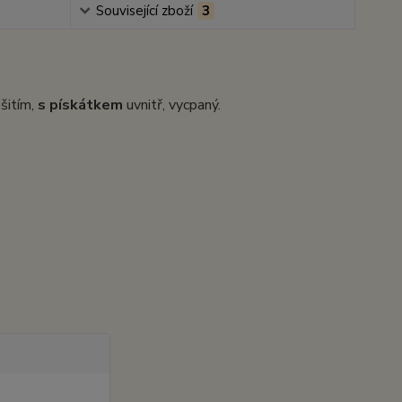
Související zboží
3
šitím,
s pískátkem
uvnitř, vycpaný.