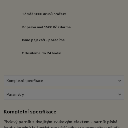
Téměř 1800 druhů hraček!
Doprava nad 1500 Kč zdarma
Jsme pejskaři – poradíme
Odesíláme do 24 hodin
Kompletní specifikace
Parametry
Kompletní specifikace
Plyšový
parník s dvojitým zvukovým efektem - parník píská,
kouř z komínů je šustící
, pro větší zábavu a rozmanitost při hře.