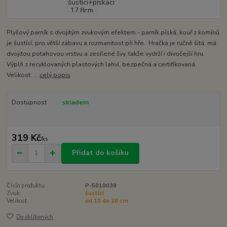
Plyšový parník s dvojitým zvukovým efektem - parník píská, kouř z komínů
je šustící, pro větší zábavu a rozmanitost při hře. Hračka je ručně šitá, má
dvojitou potahovou vrstvu a zesílené švy, takže vydrží i divočejší hru.
Výplň z recyklovaných plastových lahví, bezpečná a certifikovaná.
Velikost: ...
celý popis
Dostupnost
skladem
319 Kč
/
ks
Přidat do košíku
Číslo produktu:
P-5010039
Zvuk:
šustící
Velikost:
od 10 do 20 cm
Do oblíbených