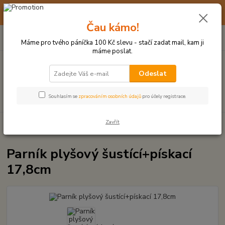
☀️ 10. - 14. SRPNA 2026 MÁME DOVOLENOU ☀️ OBJEDNÁVKY
BUDOU VYŘIZOVÁNY OD 17. 8.
Čau kámo!
0
ks
(+420) 723 770 310
CZK
za
0 Kč
po–pá: 9–17 hod.
Máme pro tvého páníčka 100 Kč slevu - stačí zadat mail, kam ji
máme poslat.
Menu
Odeslat
Hledat
Souhlasím se
zpracováním osobních údajů
pro účely registrace.
Zavřít
Úvod
PLYŠOVÉ A TEXTILNÍ HRAČKY
Parník plyšový šustící+pískací
17,8cm
Parník plyšový šustící+pískací
17,8cm