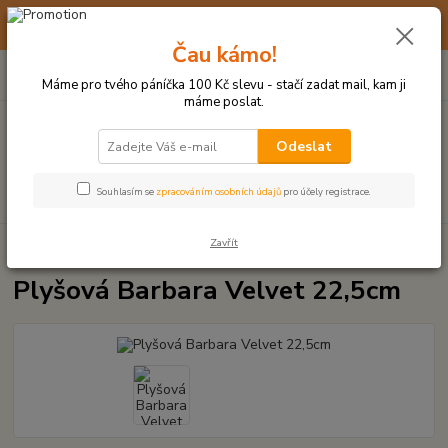
☀️ 10. - 14. SRPNA 2026 MÁME DOVOLENOU ☀️ OBJEDNÁVKY
BUDOU VYŘIZOVÁNY OD 17. 8.
Čau kámo!
0
ks
(+420) 723 770 310
CZK
za
0 Kč
po–pá: 9–17 hod.
Máme pro tvého páníčka 100 Kč slevu - stačí zadat mail, kam ji
máme poslat.
Menu
Odeslat
Hledat
Souhlasím se
zpracováním osobních údajů
pro účely registrace.
Zavřít
Úvod
PLYŠOVÉ A TEXTILNÍ HRAČKY
Plyšová Barbara Velvet 22,5cm
Plyšová Barbara Velvet 22,5cm