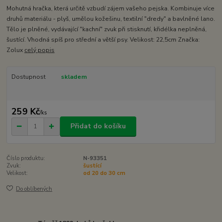
Mohutná hračka, která určitě vzbudí zájem vašeho pejska. Kombinuje více
druhů materiálu - plyš, umělou kožešinu, textilní "dredy" a bavlněné lano.
Tělo je plněné, vydávající "kachní" zvuk při stisknutí, křidélka neplněná,
šustící. Vhodná spíš pro střední a větší psy. Velikost: 22,5cm Značka:
Zolux
celý popis
Dostupnost
skladem
259 Kč
/
ks
Přidat do košíku
Číslo produktu:
N-93351
Zvuk:
šustící
Velikost:
od 20 do 30 cm
Do oblíbených