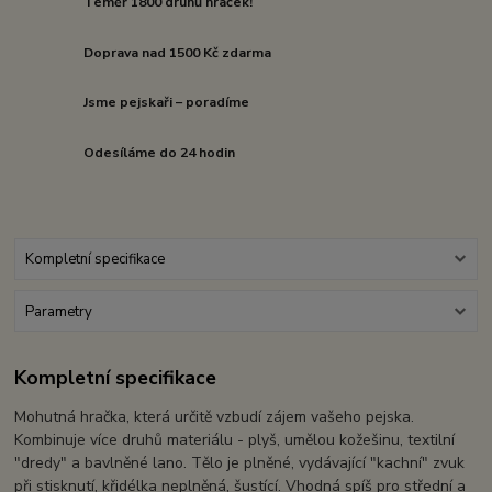
Téměř 1800 druhů hraček!
Doprava nad 1500 Kč zdarma
Jsme pejskaři – poradíme
Odesíláme do 24 hodin
Kompletní specifikace
Parametry
Kompletní specifikace
Mohutná hračka, která určitě vzbudí zájem vašeho pejska.
Kombinuje více druhů materiálu - plyš, umělou kožešinu, textilní
"dredy" a bavlněné lano. Tělo je plněné, vydávající "kachní" zvuk
při stisknutí, křidélka neplněná, šustící. Vhodná spíš pro střední a