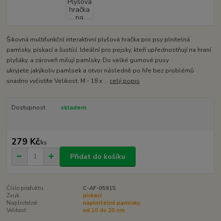
Šikovná multifunkční interaktivní plyšová hračka pro psy plnitelná
pamlsky, pískací a šustící. Ideální pro pejsky, kteří upřednostňují na hraní
plyšáky, a zároveň milují pamlsky. Do velké gumové pusy
ukryjete jakýkoliv pamlsek a otvor následně po hře bez problémů
snadno vyčistíte Velikost: M - 18 x ...
celý popis
Dostupnost
skladem
279 Kč
/
ks
Přidat do košíku
Číslo produktu:
C-AF-05915
Zvuk:
pískací
Naplnitelné:
naplnitelné pamlsky
Velikost:
od 10 do 20 cm