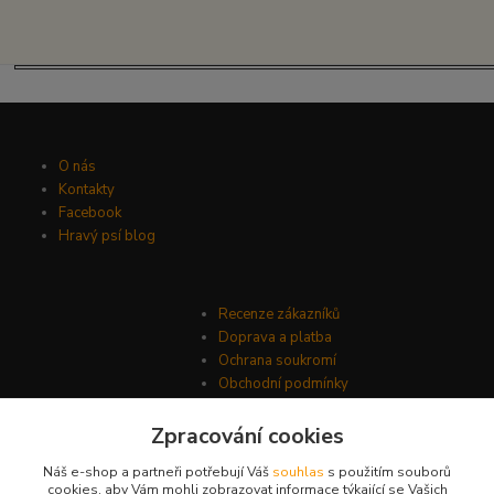
O nás
Kontakty
Facebook
Hravý psí blog
Recenze zákazníků
Doprava a platba
Ochrana soukromí
Obchodní podmínky
Zpracování cookies
Náš e-shop a partneři potřebují Váš
souhlas
s použitím souborů
cookies, aby Vám mohli zobrazovat informace týkající se Vašich