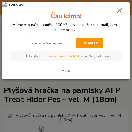
☀️ 10. - 14. SRPNA 2026 MÁME DOVOLENOU ☀️ OBJEDNÁVKY
BUDOU VYŘIZOVÁNY OD 17. 8.
Čau kámo!
0
ks
(+420) 723 770 310
CZK
za
0 Kč
po–pá: 9–17 hod.
Máme pro tvého páníčka 100 Kč slevu - stačí zadat mail, kam ji
máme poslat.
Menu
Odeslat
Hledat
Souhlasím se
zpracováním osobních údajů
pro účely registrace.
Zavřít
Úvod
PLYŠOVÉ A TEXTILNÍ HRAČKY
Plyšová hračka na pamlsky AFP
Treat Hider Pes – vel. M (18cm)
Plyšová hračka na pamlsky AFP
Treat Hider Pes – vel. M (18cm)