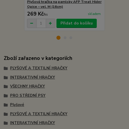
Plyšová hračka na pamlsky AFP Treat Hider
Plyšová hra
Opice – vel. M (16cm)
Příšera – vel
269 Kč
225 Kč
skladem
/
ks
/
ks
Přidat do košíku
Zboží zařazeno v kategoriích
PLYŠOVÉ A TEXTILNÍ HRAČKY
INTERAKTIVNÍ HRAČKY
VŠECHNY HRAČKY
PRO STŘEDNÍ PSY
Plyšové
PLYŠOVÉ A TEXTILNÍ HRAČKY
INTERAKTIVNÍ HRAČKY