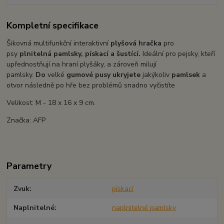
Kompletní specifikace
Šikovná multifunkční interaktivní
plyšová hračka
pro
psy
plnitelná pamlsky, pískací a šustící.
Ideální pro pejsky, kteří
upřednostňují na hraní plyšáky, a zároveň milují
pamlsky.
Do
velké
gumové pusy ukryjete
jakýkoliv
pamlsek
a
otvor následně po hře bez problémů snadno vyčistíte
Velikost: M - 18 x 16 x 9 cm.
Značka: AFP
Parametry
Zvuk
pískací
Naplnitelné
naplnitelné pamlsky