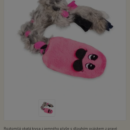
Roztomilá okatá krysa z jemného plyše s dlouhým ocáskem z pravé