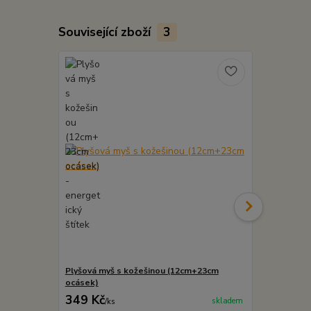
Související zboží
3
Plyšová myš s kožešinou (12cm+23cm
Rejnok s ko
ocásek)
349 Kč
569 Kč
skladem
/
ks
/
ks