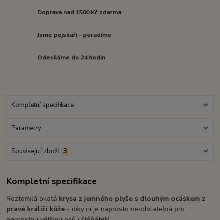
Doprava nad 1500 Kč zdarma
Jsme pejskaři – poradíme
Odesíláme do 24 hodin
Kompletní specifikace
Parametry
Související zboží
3
Kompletní specifikace
Roztomilá okatá
krysa z jemného plyše s dlouhým ocáskem z
pravé králičí kůže
- díky ní je naprosto neodolatelná pro
naprostou většinu psů i štěňátek!