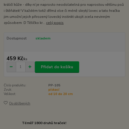
králičí kůže - díky ní je naprosto neodolatelná pro naprostou většinu psů
i štěňátek! V každém totiž dřímá více či méně skrytý lovec a tato hračka
jim umožní jejich přirozený lovecký instinkt ukojit zcela nevinným
způsobem :D Tělíčko kr...
celý popis
Dostupnost
skladem
459 Kč
/
ks
Přidat do košíku
Číslo produktu:
PP-105
Zvuk:
pískací
Velikost:
od 10 do 20 cm
Do oblíbených
Téměř 1800 druhů hraček!