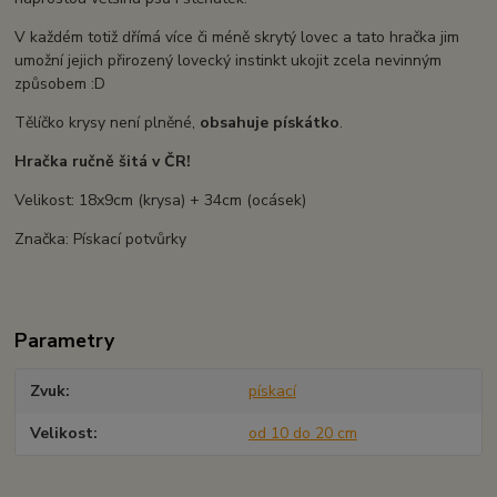
V každém totiž dřímá více či méně skrytý lovec a tato hračka jim
umožní jejich přirozený lovecký instinkt ukojit zcela nevinným
způsobem :D
Tělíčko krysy není plněné,
obsahuje pískátko
.
Hračka ručně šitá v ČR!
Velikost: 18x9cm (krysa) + 34cm (ocásek)
Značka: Pískací potvůrky
Parametry
Zvuk
pískací
Velikost
od 10 do 20 cm