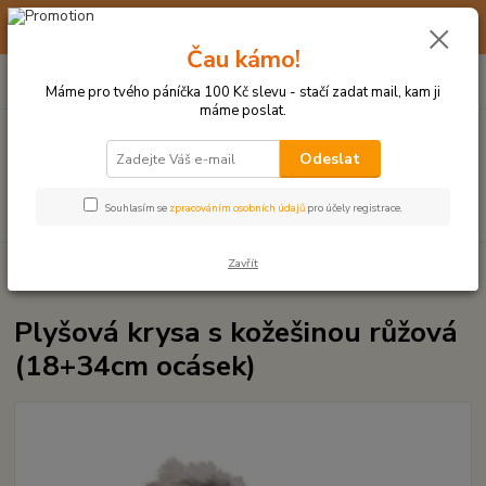
☀️ 10. - 14. SRPNA 2026 MÁME DOVOLENOU ☀️ OBJEDNÁVKY
BUDOU VYŘIZOVÁNY OD 17. 8.
Čau kámo!
0
ks
(+420) 723 770 310
CZK
za
0 Kč
po–pá: 9–17 hod.
Máme pro tvého páníčka 100 Kč slevu - stačí zadat mail, kam ji
máme poslat.
Menu
Odeslat
Hledat
Souhlasím se
zpracováním osobních údajů
pro účely registrace.
Zavřít
Úvod
PLYŠOVÉ A TEXTILNÍ HRAČKY
Plyšová krysa s kožešinou růžová
(18+34cm ocásek)
Plyšová krysa s kožešinou růžová
(18+34cm ocásek)