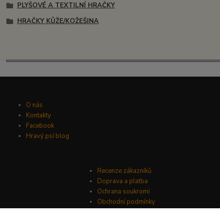
PLYŠOVÉ A TEXTILNÍ HRAČKY
HRAČKY KŮŽE/KOŽEŠINA
O nás
Kontakty
Facebook
Hravý psí blog
Recenze zákazníků
Doprava a platba
Ochrana soukromí
Obchodní podmínky