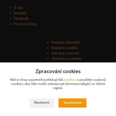
O nás
Kontakty
Facebook
Hravý psí blog
Recenze zákazníků
Doprava a platba
Ochrana soukromí
Obchodní podmínky
Zpracování cookies
Náš e-shop a partneři potřebují Váš
souhlas
s použitím souborů
cookies, aby Vám mohli zobrazovat informace týkající se Vašich
zájmů.
Souhlasím
Nastavení