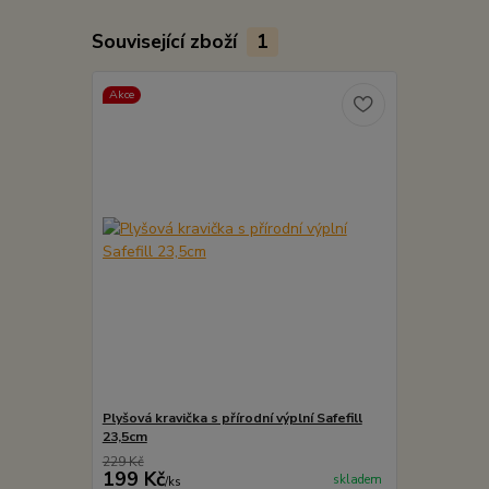
Související zboží
1
Akce
Plyšová kravička s přírodní výplní Safefill
23,5cm
229 Kč
199 Kč
skladem
/
ks