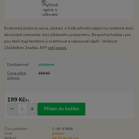
Roztomilá plyšová opice, pískací, s čistě přírodní výplní na rostlinné bázi,
absolutně netoxické, bez přidaného polyesteru. Bezpečná hračka i pro
psy, kteří mají tendenci ji roztrhnout a vykusovat výplň. Velikost:
23x16x8cm Značka: AFP
celý popis
Dostupnost
skladem
Cena před
229 Kč
slevou
199 Kč
/
ks
Přidat do košíku
Číslo produktu:
C-AF-07806
Zvuk:
pískací
Velikost:
od 20 do 30 cm