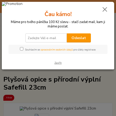
☀️ 10. - 14. SRPNA 2026 MÁME DOVOLENOU ☀️ OBJEDNÁVKY
BUDOU VYŘIZOVÁNY OD 17. 8.
Čau kámo!
0
ks
(+420) 723 770 310
CZK
za
0 Kč
po–pá: 9–17 hod.
Máme pro tvého páníčka 100 Kč slevu - stačí zadat mail, kam ji
máme poslat.
Menu
Odeslat
Hledat
Souhlasím se
zpracováním osobních údajů
pro účely registrace.
Zavřít
Úvod
PLYŠOVÉ A TEXTILNÍ HRAČKY
Plyšová opice s přírodní výplní
Safefill 23cm
Plyšová opice s přírodní výplní
Safefill 23cm
Akce