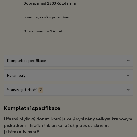
Doprava nad 1500 Kč zdarma
Jsme pejskaři – poradíme
Odesíláme do 24 hodin
Kompletní specifikace
Parametry
Související zboží
2
Kompletní specifikace
Úžasný
plyšový donut
, který je celý v
yplněný velkým kruhovým
pískátkem
- hračka tak
píská, ať už ji pes stiskne na
jakémkoliv místě.