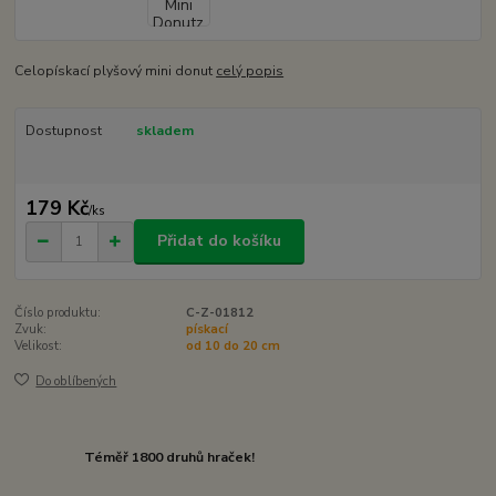
Celopískací plyšový mini donut
celý popis
Dostupnost
skladem
179 Kč
/
ks
Přidat do košíku
Číslo produktu:
C-Z-01812
Zvuk:
pískací
Velikost:
od 10 do 20 cm
Do oblíbených
Téměř 1800 druhů hraček!