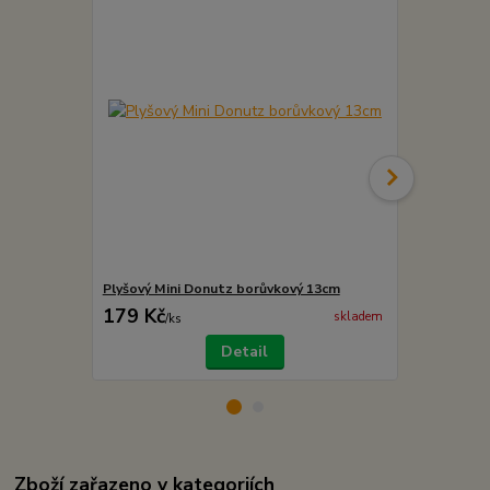
Plyšový Mini Donutz borůvkový 13cm
Plyšový Min
179 Kč
179 Kč
skladem
/
ks
/
ks
Detail
Zboží zařazeno v kategoriích