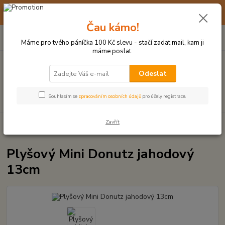
☀️ 10. - 14. SRPNA 2026 MÁME DOVOLENOU ☀️ OBJEDNÁVKY
BUDOU VYŘIZOVÁNY OD 17. 8.
Čau kámo!
0
ks
(+420) 723 770 310
CZK
za
0 Kč
po–pá: 9–17 hod.
Máme pro tvého páníčka 100 Kč slevu - stačí zadat mail, kam ji
máme poslat.
Menu
Odeslat
Hledat
Souhlasím se
zpracováním osobních údajů
pro účely registrace.
Zavřít
Úvod
PLYŠOVÉ A TEXTILNÍ HRAČKY
Plyšový Mini Donutz jahodový
13cm
Plyšový Mini Donutz jahodový
13cm