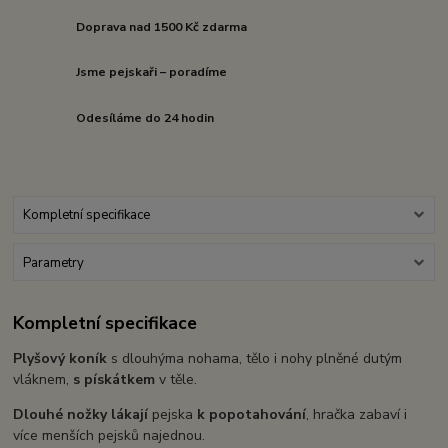
Doprava nad 1500 Kč zdarma
Jsme pejskaři – poradíme
Odesíláme do 24 hodin
Kompletní specifikace
Parametry
Kompletní specifikace
Plyšový koník
s dlouhýma nohama, tělo i nohy plněné dutým
vláknem,
s pískátkem
v těle.
Dlouhé nožky lákají
pejska
k popotahování
, hračka zabaví i
více menších pejsků najednou.