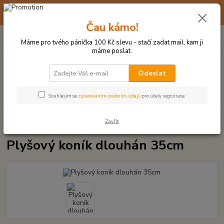
☀️ 10. - 14. SRPNA 2026 MÁME DOVOLENOU ☀️ OBJEDNÁVKY
BUDOU VYŘIZOVÁNY OD 17. 8.
Čau kámo!
0
ks
(+420) 723 770 310
CZK
za
0 Kč
po–pá: 9–17 hod.
Máme pro tvého páníčka 100 Kč slevu - stačí zadat mail, kam ji
máme poslat.
Menu
Odeslat
Hledat
Souhlasím se
zpracováním osobních údajů
pro účely registrace.
Zavřít
Úvod
PLYŠOVÉ A TEXTILNÍ HRAČKY
Plyšový koník dlouhán 35cm
Plyšový koník dlouhán 35cm