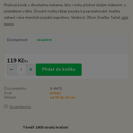
Plyšový koník s dlouhýma nohama, tělo i nohy plněné dutým vláknem, s
pískátkem v těle. Dlouhé nožky lákají pejska k popotahování, hračka
zabaví i více menších pejsků najednou. Velikost: 35cm Značka: Salač
celý
popis
Dostupnost
skladem
119 Kč
/
ks
Přidat do košíku
Číslo produktu:
S-6471
Zvuk:
pískací
Velikost:
od 30 do 40 cm
Do oblíbených
Téměř 1800 druhů hraček!