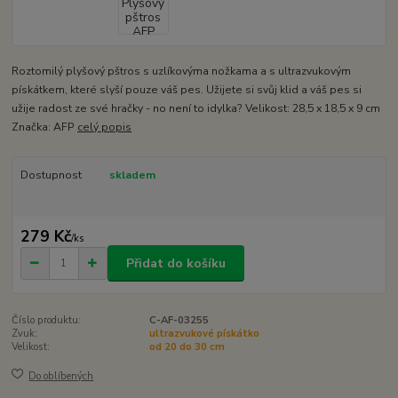
Roztomilý plyšový pštros s uzlíkovýma nožkama a s ultrazvukovým
pískátkem, které slyší pouze váš pes. Užijete si svůj klid a váš pes si
užije radost ze své hračky - no není to idylka? Velikost: 28,5 x 18,5 x 9 cm
Značka: AFP
celý popis
Dostupnost
skladem
279 Kč
/
ks
Přidat do košíku
Číslo produktu:
C-AF-03255
Zvuk:
ultrazvukové pískátko
Velikost:
od 20 do 30 cm
Do oblíbených