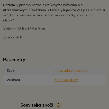
Roztomilý plyšový pštros s uzlíkovýma nožkama a
s
ultrazvukovým pískátkem, které slyší pouze váš pes.
Užijete si
svůj klid a váš pes si užije radost ze své hračky - no není to
idylka?
Velikost: 28,5 x 18,5 x 9 cm
Značka: AFP
Parametry
Zvuk
ultrazvukové pískátko
Velikost
od 20 do 30 cm
Související zboží
3