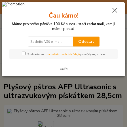
☀️ 10. - 14. SRPNA 2026 MÁME DOVOLENOU ☀️ OBJEDNÁVKY
BUDOU VYŘIZOVÁNY OD 17. 8.
Čau kámo!
0
ks
(+420) 723 770 310
CZK
za
0 Kč
po–pá: 9–17 hod.
Máme pro tvého páníčka 100 Kč slevu - stačí zadat mail, kam ji
máme poslat.
Menu
Odeslat
Hledat
Souhlasím se
zpracováním osobních údajů
pro účely registrace.
Zavřít
Úvod
PLYŠOVÉ A TEXTILNÍ HRAČKY
Plyšový pštros AFP Ultrasonic s
ultrazvukovým pískátkem 28,5cm
Plyšový pštros AFP Ultrasonic s
ultrazvukovým pískátkem 28,5cm