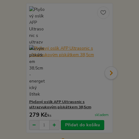
Plyšový oslík AFP Ultrasonic s
Plyšový alig
ultrazvukovým pískátkem 38,5cm
ultrazvukov
279 Kč
299 Kč
skladem
/
ks
/
ks
Přidat do košíku