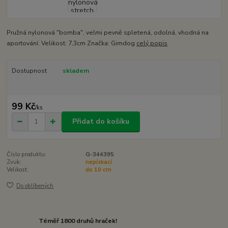
Pružná nylonová "bomba", velmi pevně spletená, odolná, vhodná na
aportování. Velikost: 7,3cm Značka: Gimdog
celý popis
Dostupnost
skladem
99 Kč
/
ks
Přidat do košíku
Číslo produktu:
G-344395
Zvuk:
nepískací
Velikost:
do 10 cm
Do oblíbených
Téměř 1800 druhů hraček!