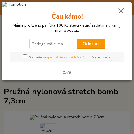
☀️ 10. - 14. SRPNA 2026 MÁME DOVOLENOU ☀️ OBJEDNÁVKY
BUDOU VYŘIZOVÁNY OD 17. 8.
Čau kámo!
0
ks
(+420) 723 770 310
CZK
za
0 Kč
po–pá: 9–17 hod.
Máme pro tvého páníčka 100 Kč slevu - stačí zadat mail, kam ji
máme poslat.
Menu
Odeslat
Hledat
Souhlasím se
zpracováním osobních údajů
pro účely registrace.
Zavřít
Úvod
MÍČKY, APORTY, TALÍŘE, HÁZEČE
Pružná nylonová stretch bomb
7,3cm
Pružná nylonová stretch bomb
7,3cm