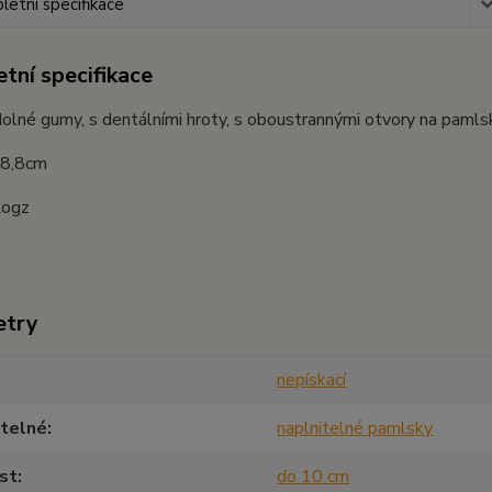
etní specifikace
tní specifikace
olné gumy, s dentálními hroty, s oboustrannými otvory na pamls
 8,8cm
Rogz
etry
nepískací
itelné
naplnitelné pamlsky
st
do 10 cm