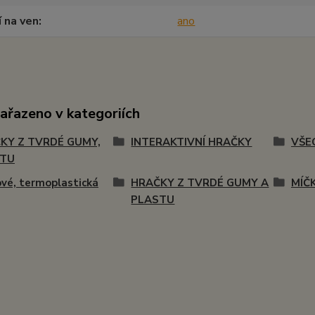
í na ven
ano
zařazeno v kategoriích
KY Z TVRDÉ GUMY,
INTERAKTIVNÍ HRAČKY
VŠE
STU
vé, termoplastická
HRAČKY Z TVRDÉ GUMY A
MÍČK
PLASTU