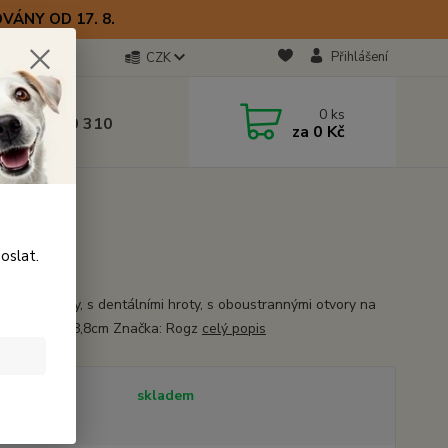
VÁNY OD 17. 8.
Přihlášení
CZK
otline
0
ks
0) 723 770 310
za
0 Kč
 9–17 hod.
oslat.
 odolné gumy, s dentálními hroty, s oboustrannými otvory na
y. Velikost: 8,8cm Značka: Rogz
celý popis
tupnost
skladem