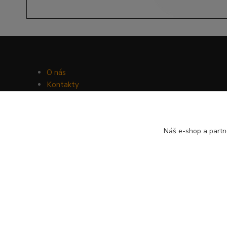
O nás
Kontakty
Facebook
Hravý psí blog
Náš e-shop a partn
© Psí-hračky.cz 2026