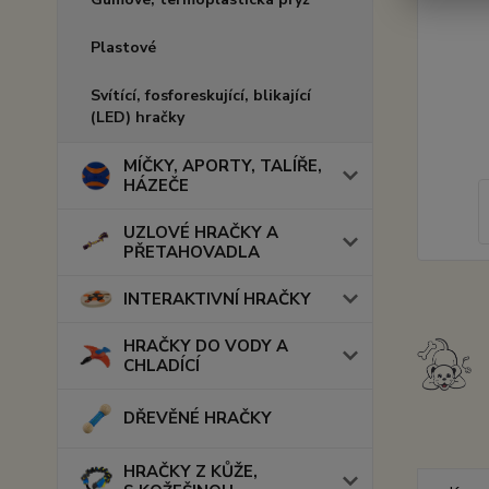
Plastové
Svítící, fosforeskující, blikající
(LED) hračky
MÍČKY, APORTY, TALÍŘE,
HÁZEČE
UZLOVÉ HRAČKY A
PŘETAHOVADLA
INTERAKTIVNÍ HRAČKY
HRAČKY DO VODY A
CHLADÍCÍ
DŘEVĚNÉ HRAČKY
HRAČKY Z KŮŽE,