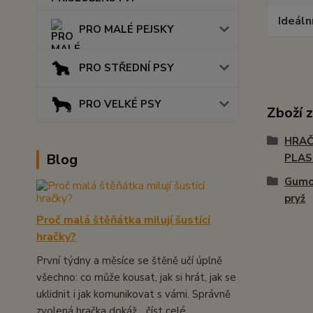
Ideáln
PRO MALÉ PEJSKY
PRO STŘEDNÍ PSY
PRO VELKÉ PSY
Zboží 
HRAČ
Blog
PLA
Gumo
pryž
Proč malá štěňátka milují šustící
hračky?
První týdny a měsíce se štěně učí úplně
všechno: co může kousat, jak si hrát, jak se
uklidnit i jak komunikovat s vámi. Správně
zvolená hračka dokáž...
číst celé