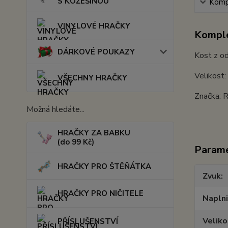
S KOŽEŠINOU
Kompl
VINYLOVÉ HRAČKY
Komple
DÁRKOVÉ POUKAZY
Kost z od
Velikost:
VŠECHNY HRAČKY
Značka: 
Možná hledáte...
HRAČKY ZA BABKU
(do 99 Kč)
Param
HRAČKY PRO ŠTĚŇÁTKA
Zvuk
HRAČKY PRO NIČITELE
Napln
Veliko
PŘÍSLUŠENSTVÍ