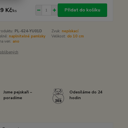
9 Kč
Přidat do košíku
/
ks
roduktu:
PL-624-YU01D
Zvuk:
nepískací
elné:
naplnitelné pamlsky
Velikost:
do 10 cm
 na ven:
ano
oblíbených
Jsme pejskaři –
Odesíláme do 24
poradíme
hodin