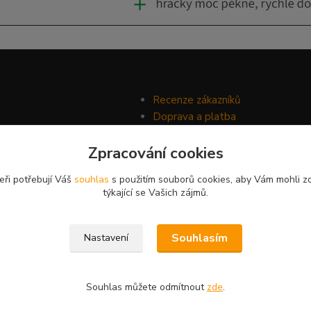
Recenze zákazníků
Doprava a platba
Ochrana soukromí
Zpracování cookies
Obchodní podmínky
eři potřebují Váš
souhlas
s použitím souborů cookies, aby Vám mohli z
týkající se Vašich zájmů.
Souhlasím
Nastavení
Souhlas můžete odmítnout
zde
.