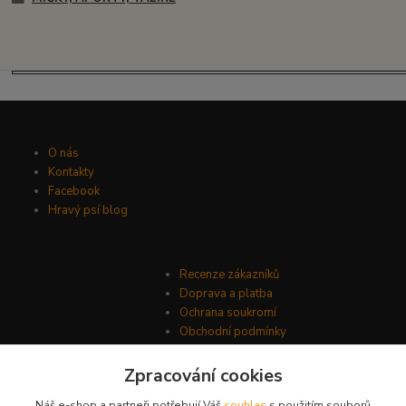
O nás
Kontakty
Facebook
Hravý psí blog
Recenze zákazníků
Doprava a platba
Ochrana soukromí
Obchodní podmínky
Zpracování cookies
Náš e-shop a partneři potřebují Váš
souhlas
s použitím souborů