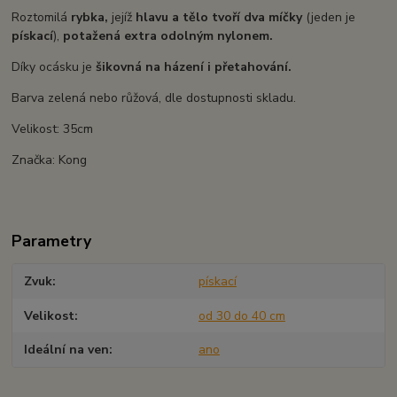
Roztomilá
rybka,
jejíž
hlavu a tělo tvoří dva míčky
(jeden je
pískací
),
potažená extra odolným nylonem.
Díky ocásku je
šikovná na házení i přetahování.
Barva zelená nebo růžová, dle dostupnosti skladu.
Velikost: 35cm
Značka: Kong
Parametry
Zvuk
pískací
Velikost
od 30 do 40 cm
Ideální na ven
ano