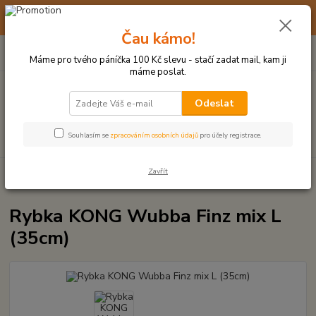
☀️ 10. - 14. SRPNA 2026 MÁME DOVOLENOU ☀️ OBJEDNÁVKY
BUDOU VYŘIZOVÁNY OD 17. 8.
Čau kámo!
0
ks
(+420) 723 770 310
CZK
za
0 Kč
po–pá: 9–17 hod.
Máme pro tvého páníčka 100 Kč slevu - stačí zadat mail, kam ji
máme poslat.
Menu
Odeslat
Hledat
Souhlasím se
zpracováním osobních údajů
pro účely registrace.
Zavřít
Úvod
PLYŠOVÉ A TEXTILNÍ HRAČKY
Rybka KONG Wubba Finz mix L
(35cm)
Rybka KONG Wubba Finz mix L
(35cm)