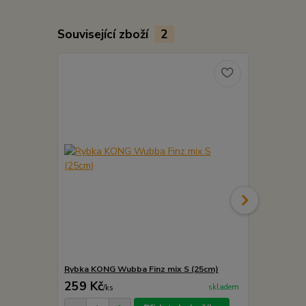
Související zboží
2
Rybka KONG Wubba Finz mix S (25cm)
Kong Wubba 
259 Kč
279 Kč
skladem
/
ks
/
ks