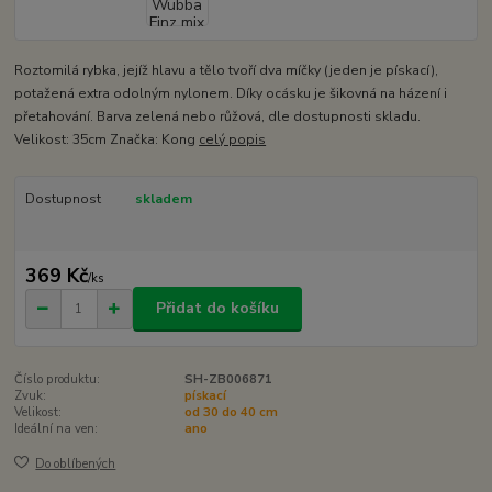
Roztomilá rybka, jejíž hlavu a tělo tvoří dva míčky (jeden je pískací),
potažená extra odolným nylonem. Díky ocásku je šikovná na házení i
přetahování. Barva zelená nebo růžová, dle dostupnosti skladu.
Velikost: 35cm Značka: Kong
celý popis
Dostupnost
skladem
369 Kč
/
ks
Přidat do košíku
Číslo produktu:
SH-ZB006871
Zvuk:
pískací
Velikost:
od 30 do 40 cm
Ideální na ven:
ano
Do oblíbených