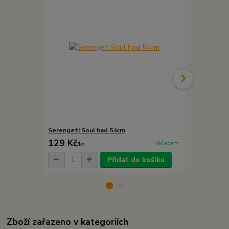
Serengeti Soul had 54cm
Serengeti S
129 Kč
129 Kč
skladem
/
ks
/
ks
Přidat do košíku
Zboží zařazeno v kategoriích