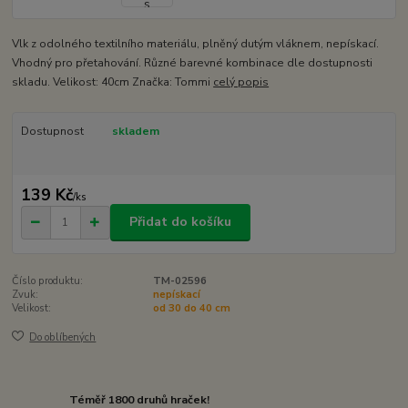
Vlk z odolného textilního materiálu, plněný dutým vláknem, nepískací.
Vhodný pro přetahování. Různé barevné kombinace dle dostupnosti
skladu. Velikost: 40cm Značka: Tommi
celý popis
Dostupnost
skladem
139 Kč
/
ks
Přidat do košíku
Číslo produktu:
TM-02596
Zvuk:
nepískací
Velikost:
od 30 do 40 cm
Do oblíbených
Téměř 1800 druhů hraček!