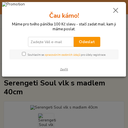
☀️ 10. - 14. SRPNA 2026 MÁME DOVOLENOU ☀️ OBJEDNÁVKY
BUDOU VYŘIZOVÁNY OD 17. 8.
Čau kámo!
0
ks
(+420) 723 770 310
CZK
za
0 Kč
po–pá: 9–17 hod.
Máme pro tvého páníčka 100 Kč slevu - stačí zadat mail, kam ji
máme poslat.
Menu
Odeslat
Hledat
Souhlasím se
zpracováním osobních údajů
pro účely registrace.
Zavřít
Úvod
PLYŠOVÉ A TEXTILNÍ HRAČKY
Serengeti Soul vlk s madlem 40cm
Serengeti Soul vlk s madlem
40cm