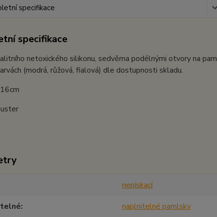
etní specifikace
tní specifikace
alitního netoxického silikonu, sedvěma podélnými otvory na pa
arvách (modrá, růžová, fialová) dle dostupnosti skladu.
: 16cm
Buster
etry
nepískací
itelné
naplnitelné pamlsky