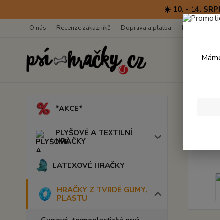
☀️ 10. - 14. 
O nás
Recenze zákazníků
Doprava a platba
Kontakty
Máme 
Úvod
*AKCE*
Sili
PLYŠOVÉ A TEXTILNÍ
HRAČKY
LATEXOVÉ HRAČKY
HRAČKY Z TVRDÉ GUMY,
PLASTU
Gumové, termoplastická pryž