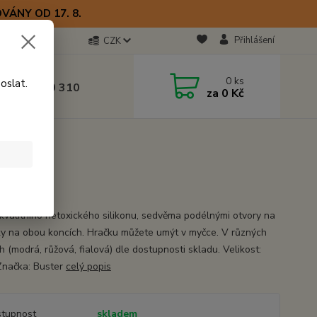
VÁNY OD 17. 8.
Přihlášení
CZK
otline
0
ks
oslat.
0) 723 770 310
za
0 Kč
 9–17 hod.
cm
6cm
 kvalitního netoxického silikonu, sedvěma podélnými otvory na
y na obou koncích. Hračku můžete umýt v myčce. V různých
 (modrá, růžová, fialová) dle dostupnosti skladu. Velikost:
načka: Buster
celý popis
tupnost
skladem