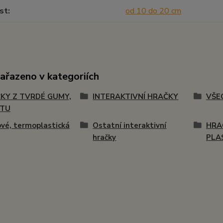
st
od 10 do 20 cm
zařazeno v kategoriích
KY Z TVRDÉ GUMY,
INTERAKTIVNÍ HRAČKY
VŠE
STU
vé, termoplastická
Ostatní interaktivní
HRA
hračky
PLA