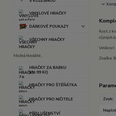
S KOŽEŠINOU
Kompl
VINYLOVÉ HRAČKY
Komple
DÁRKOVÉ POUKAZY
Kost z kv
různých b
VŠECHNY HRAČKY
Velikost
Možná hledáte...
Značka: 
HRAČKY ZA BABKU
(do 99 Kč)
Param
HRAČKY PRO ŠTĚŇÁTKA
Zvuk
HRAČKY PRO NIČITELE
Napln
PŘÍSLUŠENSTVÍ