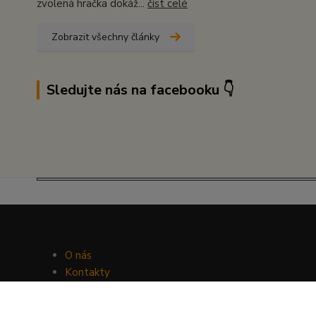
zvolená hračka dokáž...
číst celé
Zobrazit všechny články
Sledujte nás na facebooku 👇
O nás
Kontakty
Facebook
Hravý psí blog