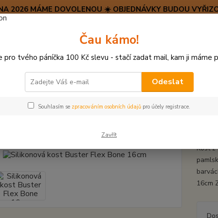
SRPNA 2026 MÁME DOVOLENOU ☀️ OBJEDNÁVKY BUDOU VYŘIZO
Hravý psí blog 🐶
Čau kámo!
HAF H
pro tvého páníčka 100 Kč slevu - stačí zadat mail, kam ji máme p
Hledat
(+42
po–pá:
Odeslat
HRAČKY Z TVRDÉ GUMY, PLASTU
Silikonová kost Buster Flex Bone 16
Souhlasím se
zpracováním osobních údajů
pro účely registrace.
konová kost Buster Flex Bone 1
Zavřít
Kost z
pamlsk
barvách
16cm Z
Dos