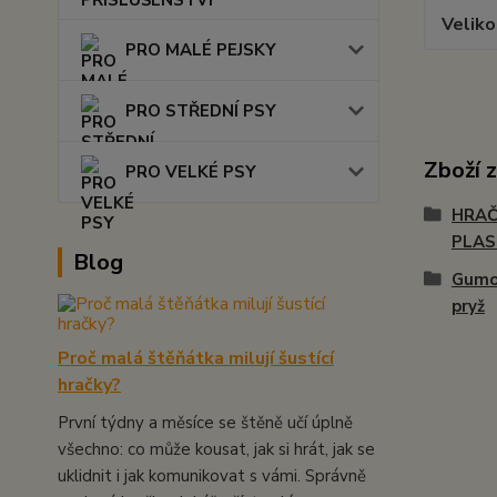
Veliko
PRO MALÉ PEJSKY
PRO STŘEDNÍ PSY
Zboží 
PRO VELKÉ PSY
HRAČ
PLA
Blog
Gumo
pryž
Proč malá štěňátka milují šustící
hračky?
První týdny a měsíce se štěně učí úplně
všechno: co může kousat, jak si hrát, jak se
uklidnit i jak komunikovat s vámi. Správně