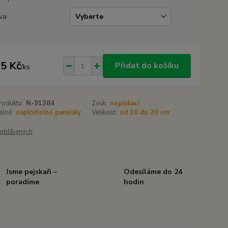
va
5 Kč
Přidat do košíku
/
ks
roduktu:
N-91384
Zvuk:
nepískací
elné:
naplnitelné pamlsky
Velikost:
od 10 do 20 cm
oblíbených
Jsme pejskaři –
Odesíláme do 24
poradíme
hodin